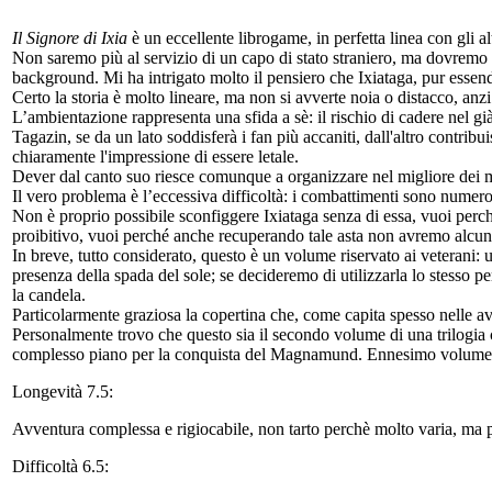
Il Signore di Ixia
è un eccellente librogame, in perfetta linea con gli alt
Non saremo più al servizio di un capo di stato straniero, ma dovremo lo
background. Mi ha intrigato molto il pensiero che Ixiataga, pur essend
Certo la storia è molto lineare, ma non si avverte noia o distacco, anzi 
L’ambientazione rappresenta una sfida a sè: il rischio di cadere nel già
Tagazin, se da un lato soddisferà i fan più accaniti, dall'altro contrib
chiaramente l'impressione di essere letale.
Dever dal canto suo riesce comunque a organizzare nel migliore dei mo
Il vero problema è l’eccessiva difficoltà: i combattimenti sono numeros
Non è proprio possibile sconfiggere Ixiataga senza di essa, vuoi perch
proibitivo, vuoi perché anche recuperando tale asta non avremo alcun b
In breve, tutto considerato, questo è un volume riservato ai veterani: u
presenza della spada del sole; se decideremo di utilizzarla lo stess
la candela.
Particolarmente graziosa la copertina che, come capita spesso nelle a
Personalmente trovo che questo sia il secondo volume di una trilogia 
complesso piano per la conquista del Magnamund. Ennesimo volume 
Longevità 7.5:
Avventura complessa e rigiocabile, non tarto perchè molto varia, ma p
Difficoltà 6.5: