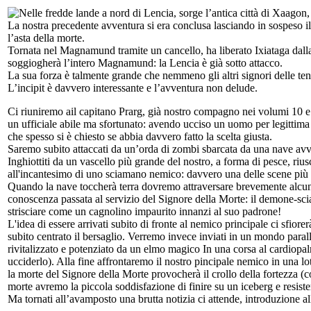
Nelle fredde lande a nord di Lencia, sorge l’antica città di Xaagon
La nostra precedente avventura si era conclusa lasciando in sospeso il
l’asta della morte.
Tornata nel Magnamund tramite un cancello, ha liberato Ixiataga dalla
soggiogherà l’intero Magnamund: la Lencia è già sotto attacco.
La sua forza è talmente grande che nemmeno gli altri signori delle ten
L’incipit è davvero interessante e l’avventura non delude.
Ci riuniremo ail capitano Prarg, già nostro compagno nei volumi 10 
un ufficiale abile ma sfortunato: avendo ucciso un uomo per legittima
che spesso si è chiesto se abbia davvero fatto la scelta giusta.
Saremo subito attaccati da un’orda di zombi sbarcata da una nave avvers
Inghiottiti da un vascello più grande del nostro, a forma di pesce, riu
all'incantesimo di uno sciamano nemico: davvero una delle scene più im
Quando la nave toccherà terra dovremo attraversare brevemente alcune 
conoscenza passata al servizio del Signore della Morte: il demone-sc
strisciare come un cagnolino impaurito innanzi al suo padrone!
L'idea di essere arrivati subito di fronte al nemico principale ci sfi
subito centrato il bersaglio. Verremo invece inviati in un mondo parall
rivitalizzato e potenziato da un elmo magico In una corsa al cardiopal
ucciderlo). Alla fine affrontaremo il nostro pincipale nemico in una lot
la morte del Signore della Morte provocherà il crollo della fortezza (c
morte avremo la piccola soddisfazione di finire su un iceberg e resistere
Ma tornati all’avamposto una brutta notizia ci attende, introduzione a