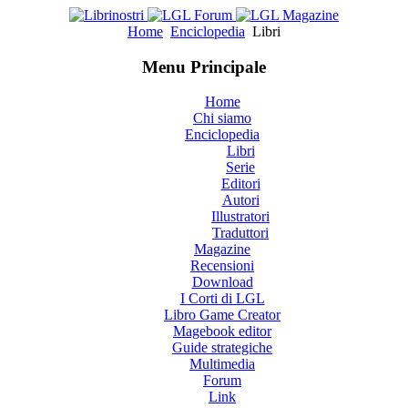
Home
Enciclopedia
Libri
Menu Principale
Home
Chi siamo
Enciclopedia
Libri
Serie
Editori
Autori
Illustratori
Traduttori
Magazine
Recensioni
Download
I Corti di LGL
Libro Game Creator
Magebook editor
Guide strategiche
Multimedia
Forum
Link