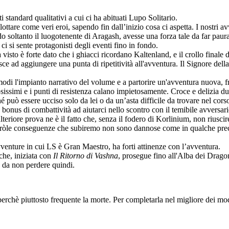
i standard qualitativi a cui ci ha abituati Lupo Solitario.
ttare come veri eroi, sapendo fin dall’inizio cosa ci aspetta. I nostri a
o soltanto il luogotenente di Aragash, avesse una forza tale da far paur
ci si sente protagonisti degli eventi fino in fondo.
 visto è forte dato che i ghiacci ricordano Kaltenland, e il crollo finale
uisce ad aggiungere una punta di ripetitività all'avventura. Il Signore del
di l'impianto narrativo del volume e a partorire un'avventura nuova, fri
issimi e i punti di resistenza calano impietosamente. Croce e delizia dura
é può essere ucciso solo da lei o da un’asta difficile da trovare nel cor
onus di combattività ad aiutarci nello scontro con il temibile avversari
lteriore prova ne è il fatto che, senza il fodero di Korlinium, non riuscir
o peròle conseguenze che subiremo non sono dannose come in qualche pre
vventure in cui LS è Gran Maestro, ha forti attinenze con l’avventura.
che, iniziata con
Il Ritorno di Vashna
, prosegue fino all'Alba dei Dragoni
da non perdere quindi.
erchè piuttosto frequente la morte. Per completarla nel migliore dei mod