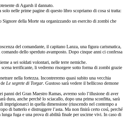
otenente di Agarsh il dannato.
solo nelle prime pagine di questo libro scopriamo di cosa si tratta:
ro Signore della Morte sta organizzando un esercito di zombi che
scenza del comandante, il capitano Lanza, una figura carismatica,
 e il comando dello sperduto avamposto. Dopo cinque anni ci confessa
eme a sei soldati volontari, nelle terre nemiche.
 scena terrificante, li vedremo risorgere sotto forma di zombi grazie
netrare nella fortezza. Incontreremo quasi subito una vecchia
e de
Le segrete di Torgar
. Gustoso sarà vedere il bellicoso demone
e nei panni del Gran Maestro Ramas, avremo solo l’illusione di aver
sarà dura, anche perchè lo sciacallo, dopo una prima sconfitta, sarà
i di imprigionarci in quella dimensione (riuscendo nel contempo a
copo di batterlo e distruggere l’asta. Ma non finirà certo così, perché
lunga fuga e una prova di abilità finale per uscirne vivi. In caso di