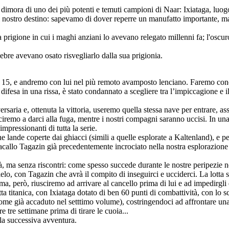
, dimora di uno dei più potenti e temuti campioni di Naar: Ixiataga, luog
 nostro destino: sapevamo di dover reperre un manufatto importante, ma 
 prigione in cui i maghi anziani lo avevano relegato millenni fa; l'oscu
ebre avevano osato risvegliarlo dalla sua prigionia.
e 15, e andremo con lui nel più remoto avamposto lenciano. Faremo cono
 difesa in una rissa, è stato condannato a scegliere tra l’impiccagione
aria e, ottenuta la vittoria, useremo quella stessa nave per entrare, assi
sciremo a darci alla fuga, mentre i nostri compagni saranno uccisi. In una
pressionanti di tutta la serie.
lande coperte dai ghiacci (simili a quelle esplorate a Kaltenland), e pe
iacallo Tagazin già precedentemente incrociato nella nostra esplorazion
orerà, ma senza riscontri: come spesso succede durante le nostre peripezi
elo, con Tagazin che avrà il compito di inseguirci e ucciderci. La lotta 
ma, però, riusciremo ad arrivare al cancello prima di lui e ad impedirgl
ta titanica, con Ixiataga dotato di ben 60 punti di combattività, con lo s
ome già accaduto nel setttimo volume), costringendoci ad affrontare una 
 tre settimane prima di tirare le cuoia...
lla successiva avventura.