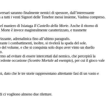
vversari saranno finalmente nemici di spessore, dall’interessante
a a tutti i venti Signori delle Tenebre messi insieme, Vashna compreso.
 del maniero di Ixiataga
Il Castello della Morte
. Anche il ritorno di
la Morte è invece magistralmente caratterizzato, e trasmette
zzante, adrenalinica fino all’ultimo paragrafo.
nte i combattimenti, inoltre, si rivelerà la spada del sole.
so del volume, e che si conquista solo dopo aver vinto un duello
o.
emo ad evitare di essere intercettati dal nemico, che percepirà la
cedente occasione (
Scontro Mortale
ad esempio), per cui il gioco vale
, dato che le tre storie rappresentano altrettante fasi di un vasto e
i ci vogliono almeno due riletture.