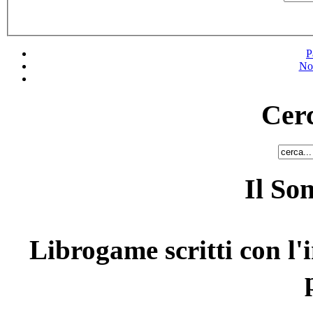
P
No
Cerc
Il So
Librogame scritti con l'i