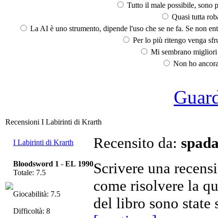
Tutto il male possibile, sono p
Quasi tutta rob
La AI è uno strumento, dipende l'uso che se ne fa. Se non ent
Per lo più ritengo venga sfru
Mi sembrano migliori d
Non ho ancora 
Guarda
Recensioni I Labirinti di Krarth
Recensito da:
spada
I Labirinti di Krarth
Bloodsword 1
-
EL 1990
Scrivere una recens
Totale: 7.5
come risolvere la qu
Giocabilità: 7.5
del libro sono state
Difficoltà: 8