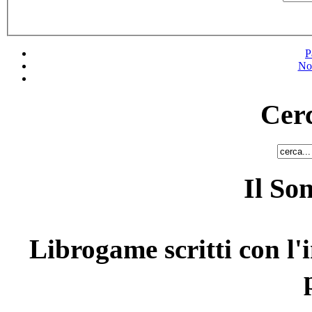
P
No
Cerc
Il So
Librogame scritti con l'i