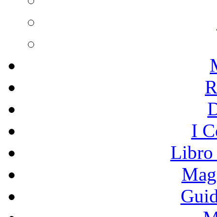
R
I C
Libro
Mage
Guid