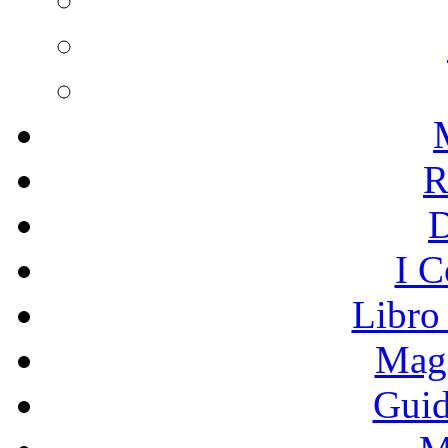
R
I C
Libro
Mage
Guid