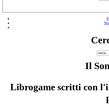
P
No
Cerc
Il So
Librogame scritti con l'i