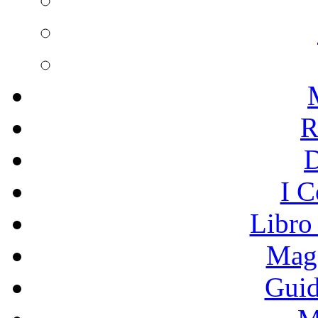
R
I C
Libro
Mage
Guid