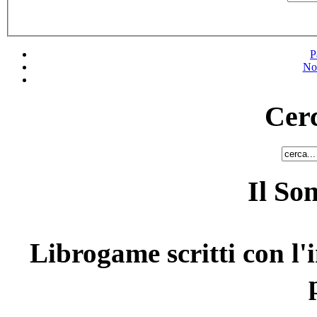
P
No
Cerc
Il So
Librogame scritti con l'i