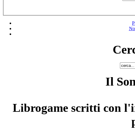
P
No
Cerc
Il So
Librogame scritti con l'i