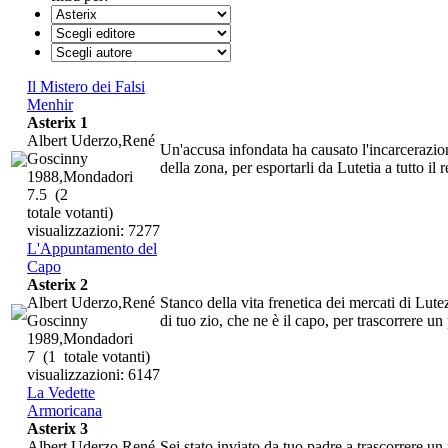
Il Mistero dei Falsi
Menhir
Asterix 1
Albert Uderzo,René
Un'accusa infondata ha causato l'incarcerazion
Goscinny
della zona, per esportarli da Lutetia a tutto il 
1988,Mondadori
7.5
(2
totale votanti)
visualizzazioni: 7277
L'Appuntamento del
Capo
Asterix 2
Albert Uderzo,René
Stanco della vita frenetica dei mercati di Lute
Goscinny
di tuo zio, che ne è il capo, per trascorrere un
1989,Mondadori
7
(1 totale votanti)
visualizzazioni: 6147
La Vedette
Armoricana
Asterix 3
Albert Uderzo,René
Sei stato inviato da tuo padre a trascorrere un