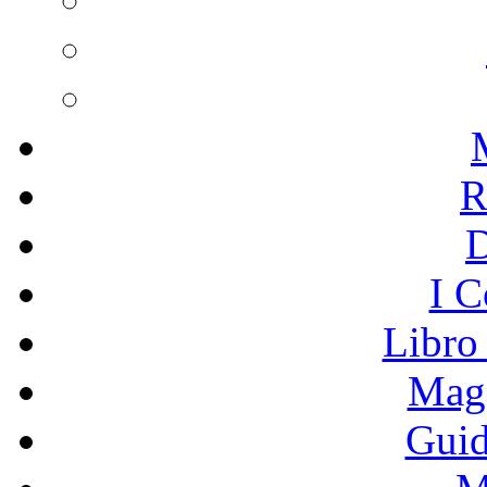
R
I C
Libro
Mage
Guid