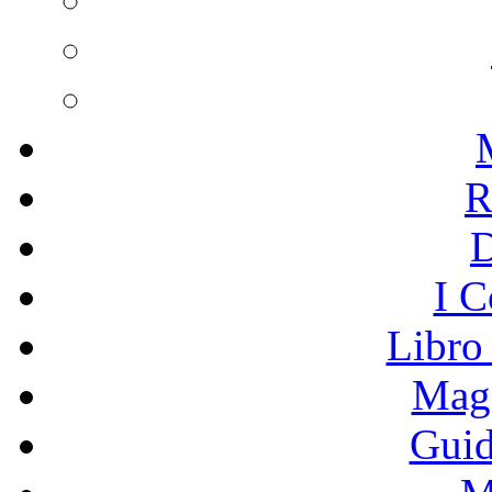
R
I C
Libro
Mage
Guid