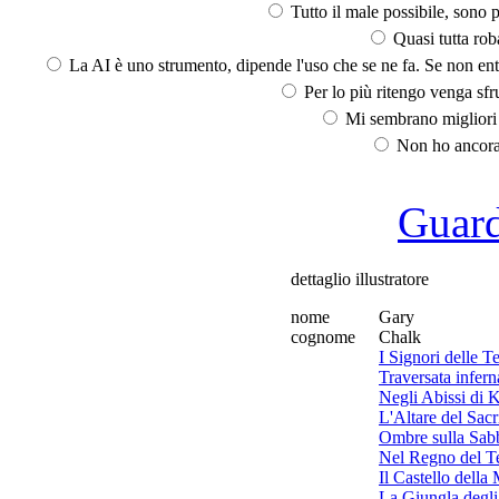
Tutto il male possibile, sono p
Quasi tutta rob
La AI è uno strumento, dipende l'uso che se ne fa. Se non ent
Per lo più ritengo venga sfru
Mi sembrano migliori d
Non ho ancora 
Guarda
dettaglio illustratore
nome
Gary
cognome
Chalk
I Signori delle T
Traversata infern
Negli Abissi di 
L'Altare del Sacr
Ombre sulla Sab
Nel Regno del T
Il Castello della
La Giungla degli