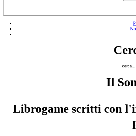
P
No
Cerc
Il So
Librogame scritti con l'i