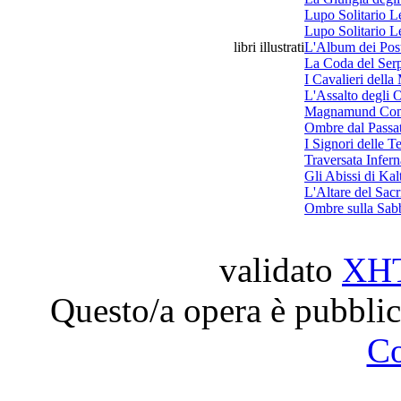
Lupo Solitario L
Lupo Solitario L
libri illustrati
L'Album dei Post
La Coda del Ser
I Cavalieri dell
L'Assalto degli 
Magnamund Co
Ombre dal Passa
I Signori delle T
Traversata Infern
Gli Abissi di Kal
L'Altare del Sacr
Ombre sulla Sab
validato
XH
Questo/a opera è pubblic
C