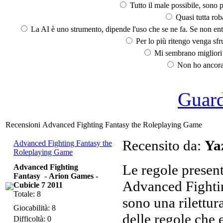
Tutto il male possibile, sono p
Quasi tutta rob
La AI è uno strumento, dipende l'uso che se ne fa. Se non ent
Per lo più ritengo venga sfru
Mi sembrano migliori d
Non ho ancora 
Guarda
Recensioni Advanced Fighting Fantasy the Roleplaying Game
Recensito da:
Ya
Advanced Fighting Fantasy the
Roleplaying Game
Le regole presen
Advanced Fighting
Fantasy
-
Arion Games -
Advanced Fightin
Cubicle 7 2011
Totale: 8
sono una rilettu
Giocabilità: 8
delle regole che e
Difficoltà: 0