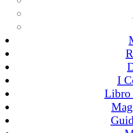
R
I C
Libro
Mage
Guid