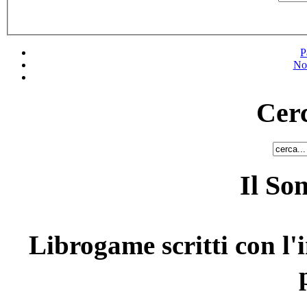
P
No
Cerc
Il So
Librogame scritti con l'i