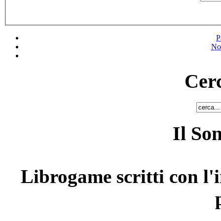
P
No
Cerc
Il So
Librogame scritti con l'i