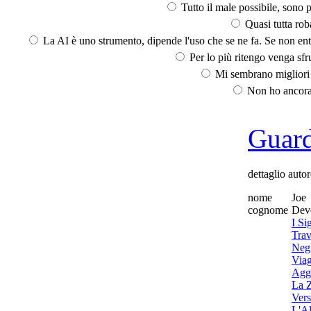
Tutto il male possibile, sono p
Quasi tutta rob
La AI è uno strumento, dipende l'uso che se ne fa. Se non ent
Per lo più ritengo venga sfru
Mi sembrano migliori d
Non ho ancora 
Guarda
dettaglio autor
nome
Joe
cognome
Dev
I Si
Trav
Negl
Viag
Agg
La 
Vers
L'Al