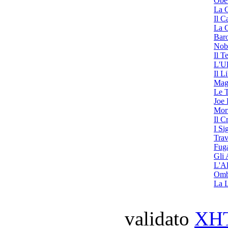
Ober
La C
Il C
La G
Bar
Nob
Il T
L'U
Il L
Mag
Le T
Joe 
Mort
Il C
I Si
Trav
Fuga
Gli 
L'Al
Ombr
La L
validato
XH