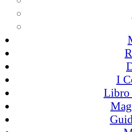
R
I C
Libro
Mage
Guid