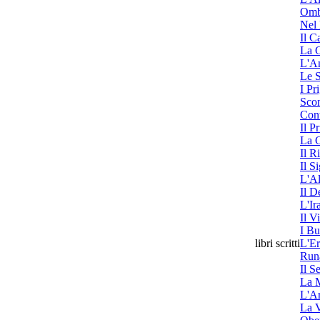
Ombr
Nel 
Il C
La G
L'An
Le S
I Pr
Scon
Cont
Il P
La C
Il R
Il S
L'Al
Il D
L'Ir
Il V
I Bu
libri scritti
L'Er
Runa
Il S
La 
L'Ar
La V