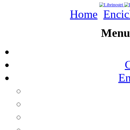
Home
Encic
Menu 
C
En