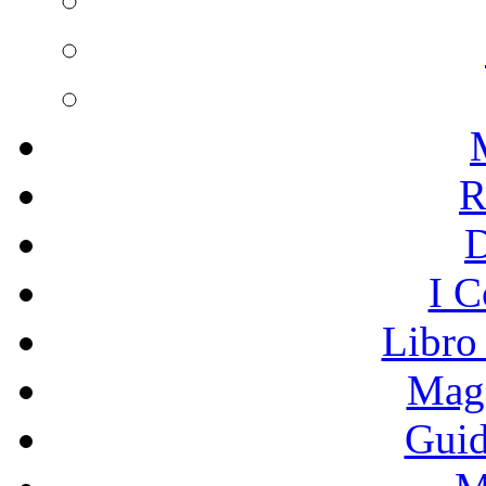
R
I C
Libro
Mage
Guid