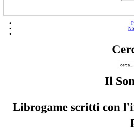
P
No
Cerc
Il So
Librogame scritti con l'i