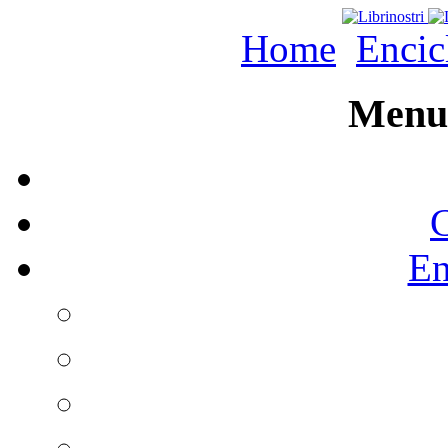
Home
Encic
Menu 
C
En