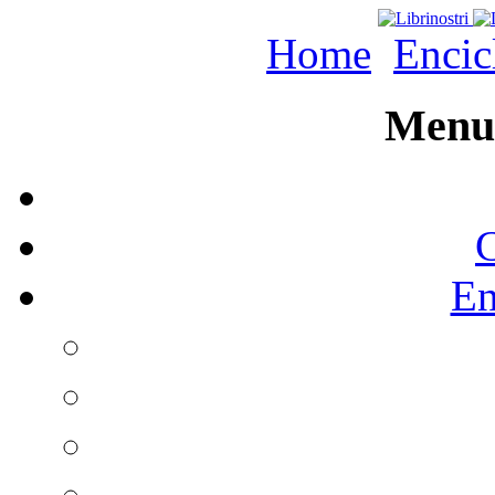
Home
Encic
Menu 
C
En