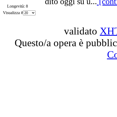
dito oggi su u...
[cont
Longevità: 8
Visualizza #
validato
XH
Questo/a opera è pubblic
C