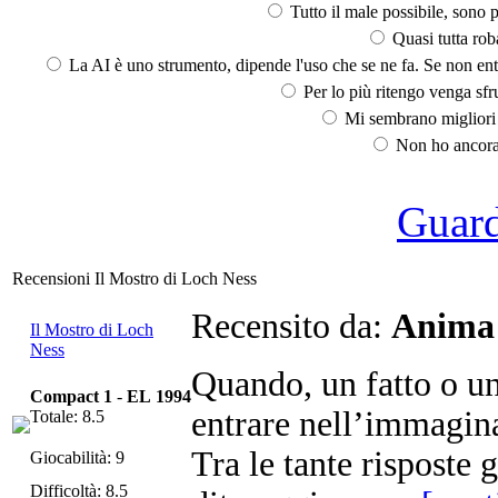
Tutto il male possibile, sono p
Quasi tutta rob
La AI è uno strumento, dipende l'uso che se ne fa. Se non ent
Per lo più ritengo venga sfru
Mi sembrano migliori d
Non ho ancora 
Guarda
Recensioni Il Mostro di Loch Ness
Recensito da:
Anima
Il Mostro di Loch
Ness
Quando, un fatto o un
Compact 1
-
EL 1994
entrare nell’immagina
Totale: 8.5
Tra le tante risposte 
Giocabilità: 9
Difficoltà: 8.5