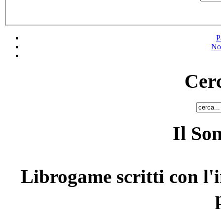
P
No
Cerc
Il So
Librogame scritti con l'i