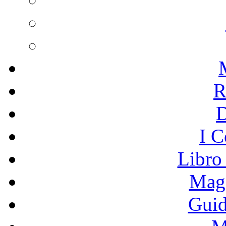
R
I C
Libro
Mage
Guid