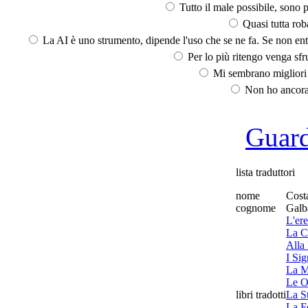
Tutto il male possibile, sono p
Quasi tutta rob
La AI è uno strumento, dipende l'uso che se ne fa. Se non ent
Per lo più ritengo venga sfru
Mi sembrano migliori d
Non ho ancora 
Guarda
lista traduttori
nome
Cost
cognome
Galb
L'er
La C
Alla 
I Sig
La M
Le O
libri tradotti
La S
La Fo