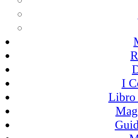
R
I C
Libro
Mage
Guid