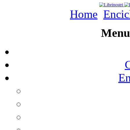
Home
Encic
Menu 
C
En