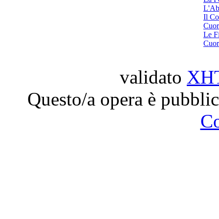
L'Ab
Il Co
Cuor
Le F
Cuor
validato
XH
Questo/a opera è pubblic
C