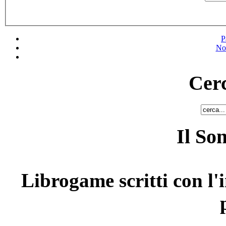
P
No
Cerc
Il So
Librogame scritti con l'i