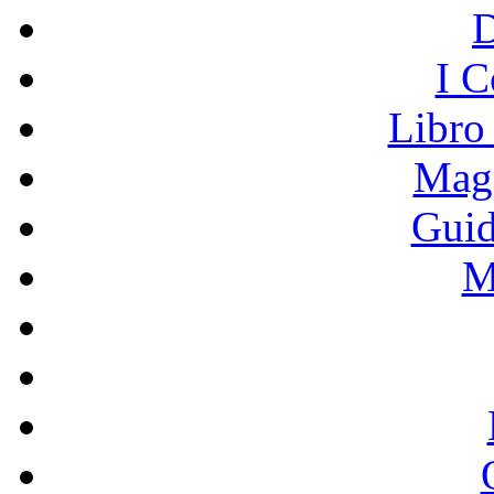
I C
Libro
Mage
Guid
M