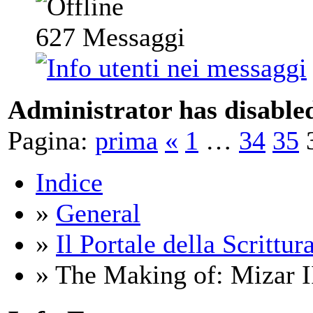
627
Messaggi
Administrator has disabled
Pagina:
prima
«
1
…
34
35
Indice
»
General
»
Il Portale della Scrittur
» The Making of: Mizar I