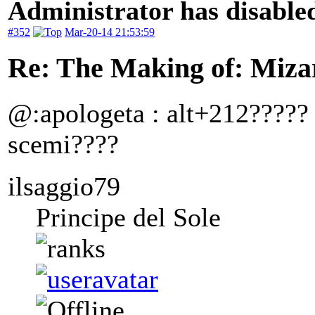
Administrator has disabled
#352
Mar-20-14 21:53:59
Re: The Making of: Mizar
@:apologeta : alt+212????? Es
scemi????
ilsaggio79
Principe del Sole