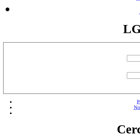
LG
P
No
Cerc