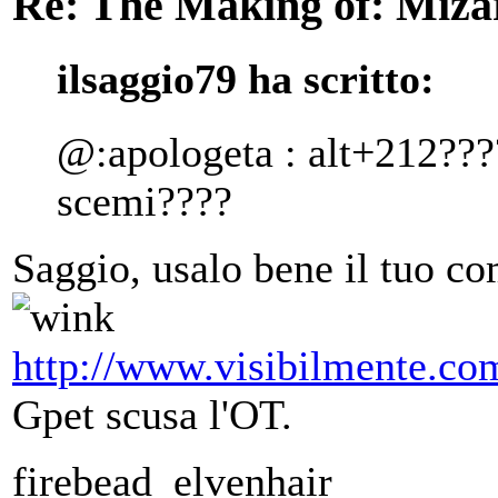
Re: The Making of: Mizar
ilsaggio79 ha scritto:
@:apologeta : alt+212?????
scemi????
Saggio, usalo bene il tuo c
http://www.visibilmente.co
Gpet scusa l'OT.
firebead_elvenhair