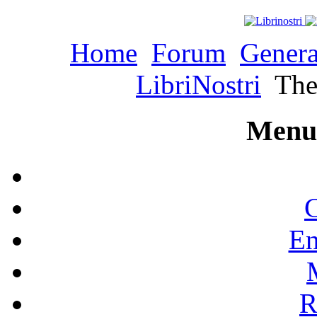
Home
Forum
Genera
LibriNostri
The 
Menu 
C
En
R