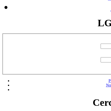
LG
P
No
Cerc