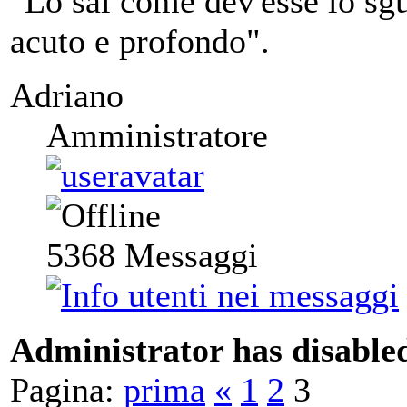
"Lo sai come dev'esse lo sgu
acuto e profondo".
Adriano
Amministratore
5368
Messaggi
Administrator has disabled
Pagina:
prima
«
1
2
3