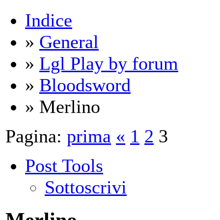
Indice
»
General
»
Lgl Play by forum
»
Bloodsword
» Merlino
Pagina:
prima
«
1
2
3
Post Tools
Sottoscrivi
Merlino