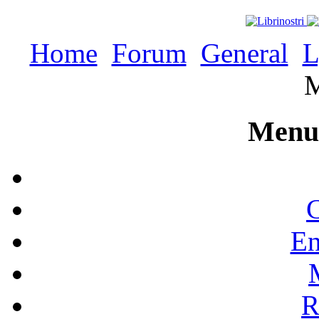
Home
Forum
General
L
M
Menu 
C
En
R