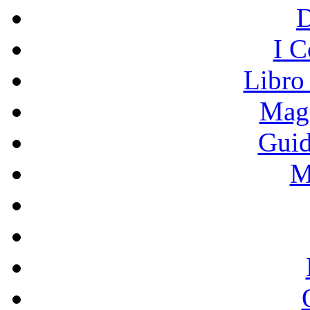
I C
Libro
Mage
Guid
M