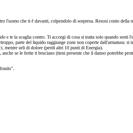
ontro l'uomo che ti è davanti, colpendolo di sorpresa. Resosi conto della n
do e te la scaglia contro. Ti accorgi di cosa si tratta solo quando senti l'
i. Purtroppo, parte del liquido raggiunge zone non coperte dall'armatura: 
ci, mentre urli di dolore (perdi altri 10 punti di Energia).
e, anche se le ferite ti bruciano (tieni presente che il danno potrebbe pr
ofondo".