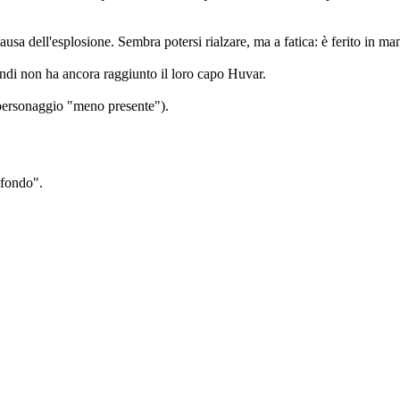
usa dell'esplosione. Sembra potersi rialzare, ma a fatica: è ferito in man
indi non ha ancora raggiunto il loro capo Huvar.
l personaggio "meno presente").
ofondo".