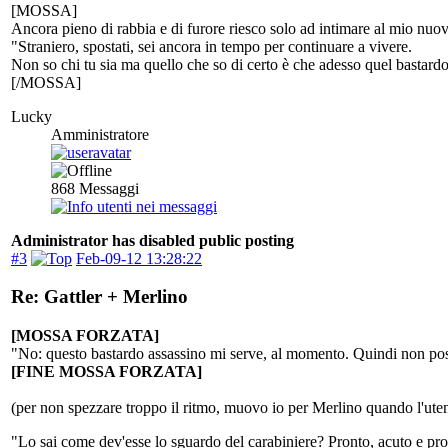
[MOSSA]
Ancora pieno di rabbia e di furore riesco solo ad intimare al mio nuo
"Straniero, spostati, sei ancora in tempo per continuare a vivere.
Non so chi tu sia ma quello che so di certo è che adesso quel bastard
[/MOSSA]
Lucky
Amministratore
868
Messaggi
Administrator has disabled public posting
#3
Feb-09-12 13:28:22
Re: Gattler + Merlino
[MOSSA FORZATA]
"No: questo bastardo assassino mi serve, al momento. Quindi non pos
[FINE MOSSA FORZATA]
(per non spezzare troppo il ritmo, muovo io per Merlino quando l'utent
"Lo sai come dev'esse lo sguardo del carabiniere? Pronto, acuto e pr