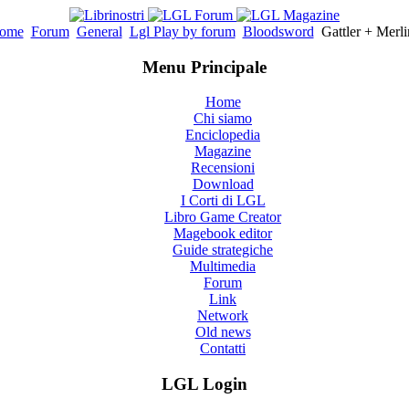
ome
Forum
General
Lgl Play by forum
Bloodsword
Gattler + Merl
Menu Principale
Home
Chi siamo
Enciclopedia
Magazine
Recensioni
Download
I Corti di LGL
Libro Game Creator
Magebook editor
Guide strategiche
Multimedia
Forum
Link
Network
Old news
Contatti
LGL Login