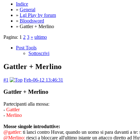
Indice
»
General
»
Lgl Play by forum
»
Bloodsword
» Gattler + Merlino
Pagina:
1
2
3
»
ultimo
Post Tools
Sottoscrivi
Gattler + Merlino
#1
Feb-06-12 13:46:31
Gattler + Merlino
Partecipanti alla mossa:
-
Gattler
-
Merlino
Mosse singole introduttive:
@gattler:
ti lanci contro Huvar, quando un uomo si para davanti a te:
@Merlino:
riesci a bloccare all'ultimo istante un attacco diretto ad H