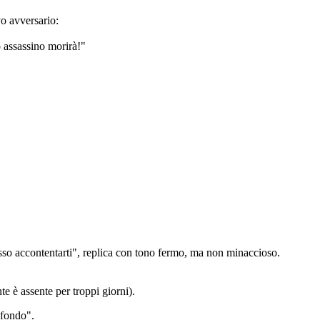
vo avversario:
o assassino morirà!"
so accontentarti", replica con tono fermo, ma non minaccioso.
e è assente per troppi giorni).
ofondo".