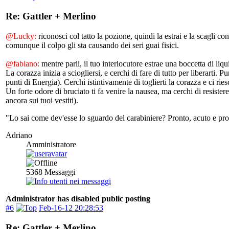
Re: Gattler + Merlino
@Lucky:
riconosci col tatto la pozione, quindi la estrai e la scagli c
comunque il colpo gli sta causando dei seri guai fisici.
@fabiano:
mentre parli, il tuo interlocutore estrae una boccetta di liqui
La corazza inizia a sciogliersi, e cerchi di fare di tutto per liberart
punti di Energia). Cerchi istintivamente di toglierti la corazza e ci ries
Un forte odore di bruciato ti fa venire la nausea, ma cerchi di resister
ancora sui tuoi vestiti).
"Lo sai come dev'esse lo sguardo del carabiniere? Pronto, acuto e pr
Adriano
Amministratore
5368
Messaggi
Administrator has disabled public posting
#6
Feb-16-12 20:28:53
Re: Gattler + Merlino