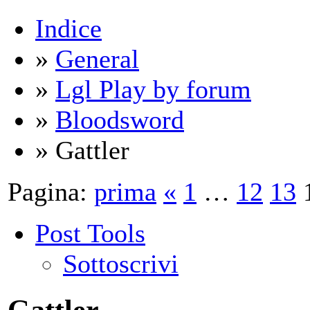
Indice
»
General
»
Lgl Play by forum
»
Bloodsword
» Gattler
Pagina:
prima
«
1
…
12
13
Post Tools
Sottoscrivi
Gattler