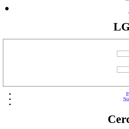
LG
P
No
Cerc