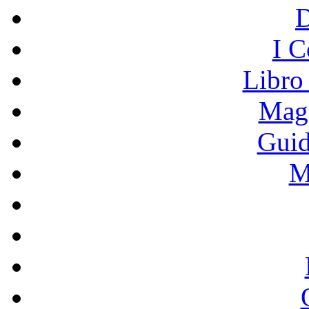
I C
Libro
Mage
Guid
M