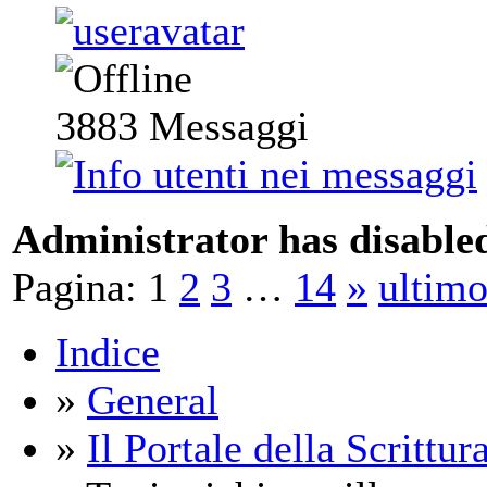
3883
Messaggi
Administrator has disabled
Pagina:
1
2
3
…
14
»
ultim
Indice
»
General
»
Il Portale della Scrittur