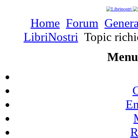
Home
Forum
Genera
LibriNostri
Topic richie
Menu 
C
En
R