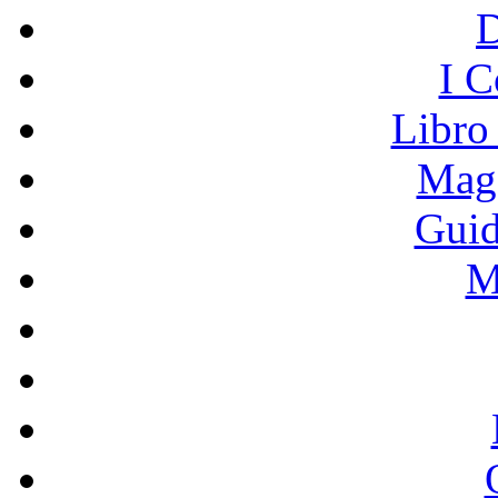
I C
Libro
Mage
Guid
M