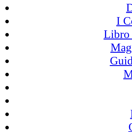
I C
Libro
Mage
Guid
M