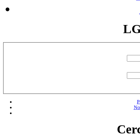
LG
P
No
Cerc