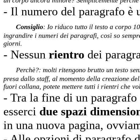
un corpo ancora minore? Semplicemente perché di
- Il numero del paragrafo è
Consiglio
: Io riduco tutto il testo a corpo
ingrandire i numeri dei paragrafi, così so sempr
giorni.
- Nessun
rientro
dei paragra
Perchè?: molti ritengono brutto un testo senz
presa dallo staff, al momento della creazione dell
fuori collana, potete mettere tutti i rientri che v
- Tra la fine di un paragraf
esserci
due spazi dimensio
in una nuova pagina, ovviam
- Alle opzioni di paragrafo 