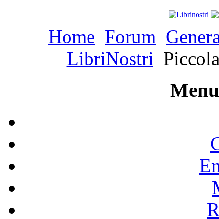
Home
Forum
Genera
LibriNostri
Piccola
Menu 
C
En
R