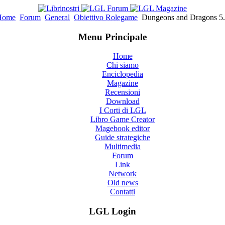
Home
Forum
General
Obiettivo Rolegame
Dungeons and Dragons 5
Menu Principale
Home
Chi siamo
Enciclopedia
Magazine
Recensioni
Download
I Corti di LGL
Libro Game Creator
Magebook editor
Guide strategiche
Multimedia
Forum
Link
Network
Old news
Contatti
LGL Login