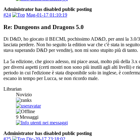
Administrator has disabled public posting
#24
Mag-01-17 01:10:19
Re: Dungeons and Dragons 5.0
Di D&D, ho giocato il BECMI, pochissimo AD&D, per anni la 3.0/3.5 e 
lasciata perdere. Non ho seguito la edition war che c'è stata in segui
stava superando D&D per vendite), non mi sono stupito più di tanto.
La 5a edizione, che gioco adesso, mi piace assai, molto più della 3.x 
per diversi aspetti (certi mostri non sono più inutili agli alti livelli
periodo in cui l'edizione è stata disponibile solo in inglese, è confermat
escano in tempo per Lucca, se non ricordo male.
Librarian
Novizio
9
Messaggi
Administrator has disabled public posting
#25
Dic-20-17 23:18:02