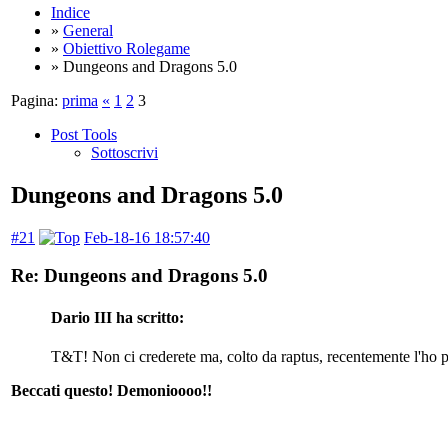
Indice
»
General
»
Obiettivo Rolegame
» Dungeons and Dragons 5.0
Pagina:
prima
«
1
2
3
Post Tools
Sottoscrivi
Dungeons and Dragons 5.0
#21
Feb-18-16 18:57:40
Re: Dungeons and Dragons 5.0
Dario III ha scritto:
T&T! Non ci crederete ma, colto da raptus, recentemente l'ho pr
Beccati questo! Demonioooo!!