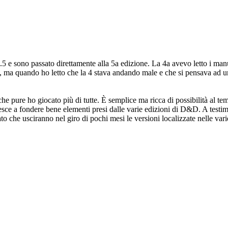
sono passato direttamente alla 5a edizione. La 4a avevo letto i manua
to, ma quando ho letto che la 4 stava andando male e che si pensava ad u
che pure ho giocato più di tutte. È semplice ma ricca di possibilità al t
) e riesce a fondere bene elementi presi dalle varie edizioni di D&D. A tes
o che usciranno nel giro di pochi mesi le versioni localizzate nelle varie 