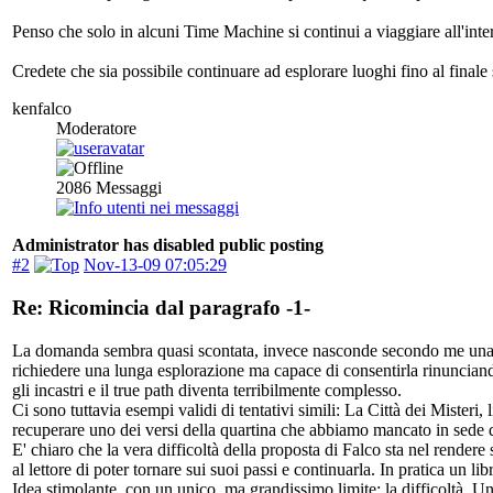
Penso che solo in alcuni Time Machine si continui a viaggiare all'inte
Credete che sia possibile continuare ad esplorare luoghi fino al final
kenfalco
Moderatore
2086
Messaggi
Administrator has disabled public posting
#2
Nov-13-09 07:05:29
Re: Ricomincia dal paragrafo -1-
La domanda sembra quasi scontata, invece nasconde secondo me una cert
richiedere una lunga esplorazione ma capace di consentirla rinunciando 
gli incastri e il true path diventa terribilmente complesso.
Ci sono tuttavia esempi validi di tentativi simili: La Città dei Mister
recuperare uno dei versi della quartina che abbiamo mancato in sede 
E' chiaro che la vera difficoltà della proposta di Falco sta nel rendere
al lettore di poter tornare sui suoi passi e continuarla. In pratica un l
Idea stimolante, con un unico, ma grandissimo limite: la difficoltà. Un 