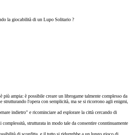
do la giocabilità di un Lupo Solitario ?
 è più ampia: è possibile creare un librogame talmente complesso da
e strutturando l'opera con semplicità, ma se si ricorrono agli enigmi,
rnare indietro" e ricominciare ad esplorare la città cercando di
i di complessità, strutturata in modo tale da consentire conntinuamente
bilità di sconfitta, e il tutto si ridurrebbe a un lungo gioco di