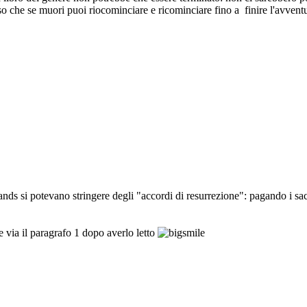
so che se muori puoi riocominciare e ricominciare fino a finire l'avventu
nds si potevano stringere degli "accordi di resurrezione": pagando i sace
 via il paragrafo 1 dopo averlo letto