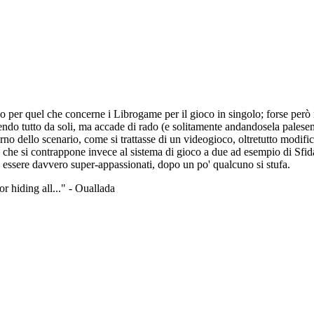
er quel che concerne i Librogame per il gioco in singolo; forse però n
cendo tutto da soli, ma accade di rado (e solitamente andandosela palese
terno dello scenario, come si trattasse di un videogioco, oltretutto modi
 che si contrappone invece al sistema di gioco a due ad esempio di Sfida
 essere davvero super-appassionati, dopo un po' qualcuno si stufa.
r hiding all..." - Ouallada