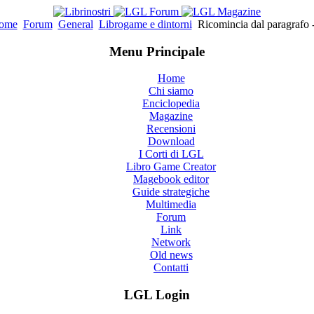
ome
Forum
General
Librogame e dintorni
Ricomincia dal paragrafo 
Menu Principale
Home
Chi siamo
Enciclopedia
Magazine
Recensioni
Download
I Corti di LGL
Libro Game Creator
Magebook editor
Guide strategiche
Multimedia
Forum
Link
Network
Old news
Contatti
LGL Login