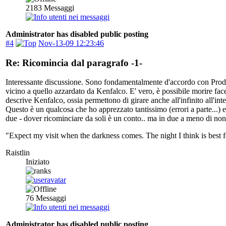
2183
Messaggi
Administrator has disabled public posting
#4
Nov-13-09 12:23:46
Re: Ricomincia dal paragrafo -1-
Interessante discussione. Sono fondamentalmente d'accordo con Prodo p
vicino a quello azzardato da Kenfalco. E' vero, è possibile morire fa
descrive Kenfalco, ossia permettono di girare anche all'infinito all'in
Questo è un qualcosa che ho apprezzato tantissimo (errori a parte...) e
due - dover ricominciare da soli è un conto.. ma in due a meno di non
"Expect my visit when the darkness comes. The night I think is best fo
Raistlin
Iniziato
76
Messaggi
Administrator has disabled public posting