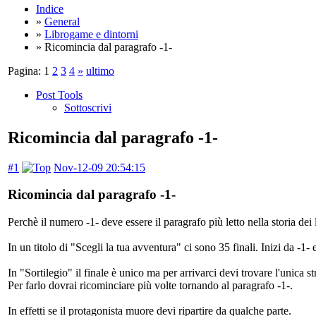
Indice
»
General
»
Librogame e dintorni
» Ricomincia dal paragrafo -1-
Pagina:
1
2
3
4
»
ultimo
Post Tools
Sottoscrivi
Ricomincia dal paragrafo -1-
#1
Nov-12-09 20:54:15
Ricomincia dal paragrafo -1-
Perchè il numero -1- deve essere il paragrafo più letto nella storia de
In un titolo di "Scegli la tua avventura" ci sono 35 finali. Inizi da -1-
In "Sortilegio" il finale è unico ma per arrivarci devi trovare l'unica st
Per farlo dovrai ricominciare più volte tornando al paragrafo -1-.
In effetti se il protagonista muore devi ripartire da qualche parte.