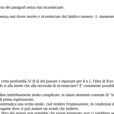
rno dei paragrafi senza mai ricominciare.
e senza mai dover morire e ricominciare dal fatidico numero -1- mantenen
a profondità Al di là del passare e ripassare per il n.1, l'idea di Ken
si alla morte che alla necessità di ricominciare? E' certamente possibil
i, libro indubbiamente molto complicato, in taluni momenti consente di "to
di prima esplorazione.
 sistematica una scelta simile, cioè rendere l'esplorazione, in condizion
ibrogame dove si può andare sia avanti che indietro.
libro del genere non potrebbe che essere terminato: non ci sarebbero possi