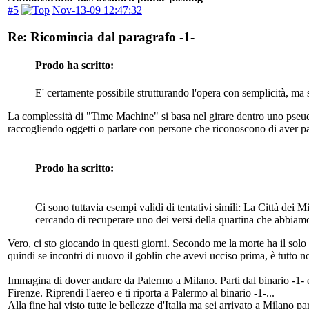
#5
Nov-13-09 12:47:32
Re: Ricomincia dal paragrafo -1-
Prodo ha scritto:
E' certamente possibile strutturando l'opera con semplicità, ma se
La complessità di "Time Machine" si basa nel girare dentro uno pseudo 
raccogliendo oggetti o parlare con persone che riconoscono di aver pa
Prodo ha scritto:
Ci sono tuttavia esempi validi di tentativi simili: La Città dei 
cercando di recuperare uno dei versi della quartina che abbiam
Vero, ci sto giocando in questi giorni. Secondo me la morte ha il solo 
quindi se incontri di nuovo il goblin che avevi ucciso prima, è tutto n
Immagina di dover andare da Palermo a Milano. Parti dal binario -1- e
Firenze. Riprendi l'aereo e ti riporta a Palermo al binario -1-...
Alla fine hai visto tutte le bellezze d'Italia ma sei arrivato a Milano p