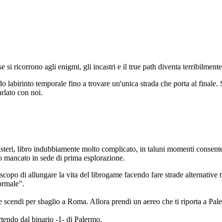
 si ricorrono agli enigmi, gli incastri e il true path diventa terribilmen
labirinto temporale fino a trovare un'unica strada che porta al finale. S
rlato con noi.
Misteri, libro indubbiamente molto complicato, in taluni momenti consente 
o mancato in sede di prima esplorazione.
scopo di allungare la vita del librogame facendo fare strade alternative
ormale".
 scendi per sbaglio a Roma. Allora prendi un aereo che ti riporta a Pale
artendo dal binario -1- di Palermo.