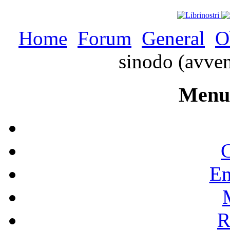
Home
Forum
General
O
sinodo (avve
Menu 
C
En
R