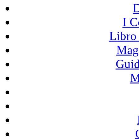
I C
Libro
Mage
Guid
M