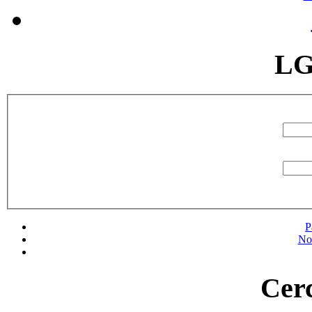
LG
P
No
Cerc