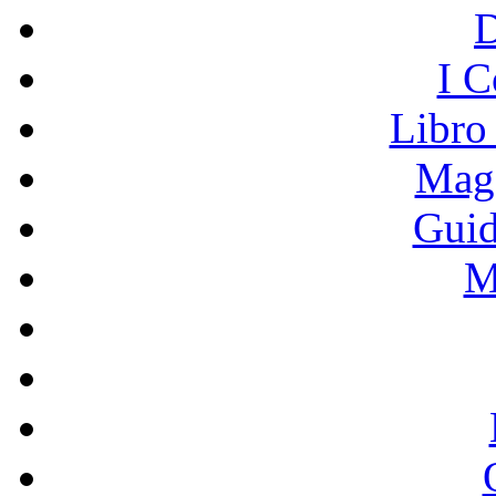
I C
Libro
Mage
Guid
M