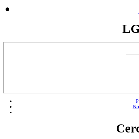
LG
P
No
Cerc