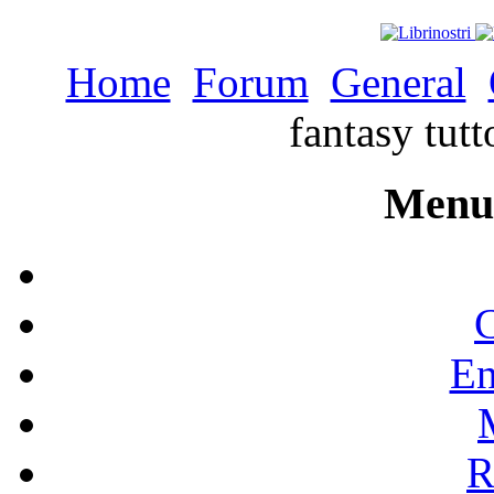
Home
Forum
General
fantasy tutt
Menu 
C
En
R