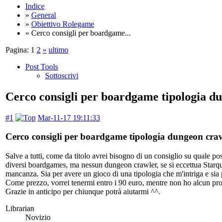
Indice
»
General
»
Obiettivo Rolegame
» Cerco consigli per boardgame...
Pagina:
1
2
»
ultimo
Post Tools
Sottoscrivi
Cerco consigli per boardgame tipologia d
#1
Mar-11-17 19:11:33
Cerco consigli per boardgame tipologia dungeon craw
Salve a tutti, come da titolo avrei bisogno di un consiglio su quale
diversi boardgames, ma nessun dungeon crawler, se si eccettua Starque
mancanza. Sia per avere un gioco di una tipologia che m'intriga e sia p
Come prezzo, vorrei tenermi entro i 90 euro, mentre non ho alcun prob
Grazie in anticipo per chiunque potrà aiutarmi ^^.
Librarian
Novizio