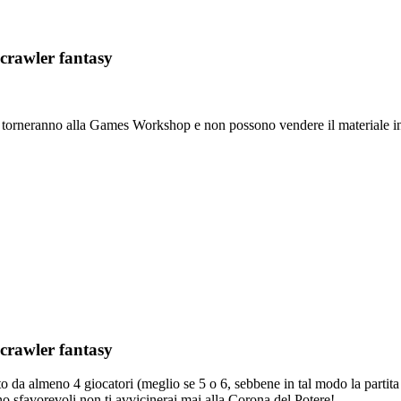
crawler fantasy
duti e torneranno alla Games Workshop e non possono vendere il material
crawler fantasy
to da almeno 4 giocatori (meglio se 5 o 6, sebbene in tal modo la partit
no sfavorevoli non ti avvicinerai mai alla Corona del Potere!