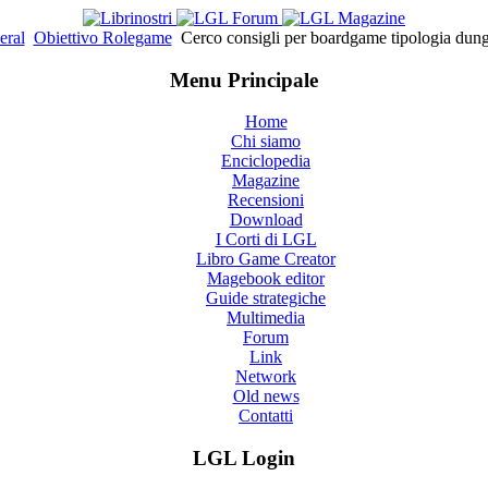
eral
Obiettivo Rolegame
Cerco consigli per boardgame tipologia dung
Menu Principale
Home
Chi siamo
Enciclopedia
Magazine
Recensioni
Download
I Corti di LGL
Libro Game Creator
Magebook editor
Guide strategiche
Multimedia
Forum
Link
Network
Old news
Contatti
LGL Login