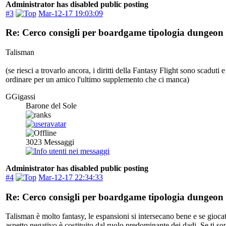
Administrator has disabled public posting
#3
Mar-12-17 19:03:09
Re: Cerco consigli per boardgame tipologia dungeon 
Talisman
(se riesci a trovarlo ancora, i diritti della Fantasy Flight sono sca
ordinare per un amico l'ultimo supplemento che ci manca)
GGigassi
Barone del Sole
3023
Messaggi
Administrator has disabled public posting
#4
Mar-12-17 22:34:33
Re: Cerco consigli per boardgame tipologia dungeon 
Talisman è molto fantasy, le espansioni si intersecano bene e se gioca
aspetto negativo è costituito dal ruolo predominante dei dadi. Se ti so