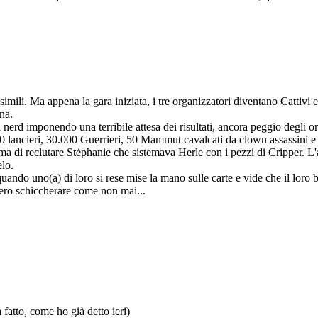
mili. Ma appena la gara iniziata, i tre organizzatori diventano Cattivi 
na.
i nerd imponendo una terribile attesa dei risultati, ancora peggio degli 
0 lancieri, 30.000 Guerrieri, 50 Mammut cavalcati da clown assassini e t
ima di reclutare Stéphanie che sistemava Herle con i pezzi di Cripper. L'
elo.
quando uno(a) di loro si rese mise la mano sulle carte e vide che il loro 
ecero schiccherare come non mai...
 fatto, come ho già detto ieri)