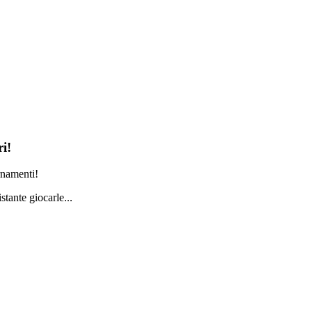
i!
ornamenti!
tante giocarle...