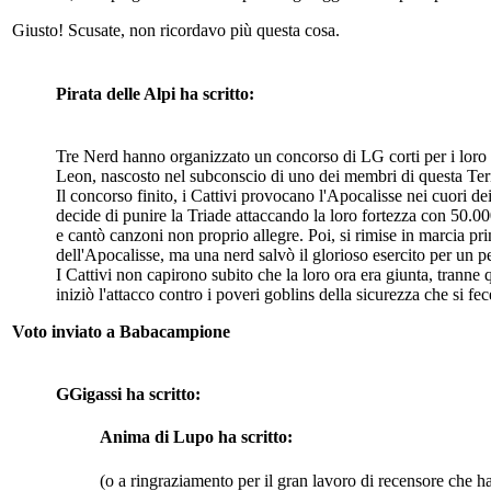
Giusto! Scusate, non ricordavo più questa cosa.
Pirata delle Alpi ha scritto:
Tre Nerd hanno organizzato un concorso di LG corti per i loro si
Leon, nascosto nel subconscio di uno dei membri di questa Ter
Il concorso finito, i Cattivi provocano l'Apocalisse nei cuori de
decide di punire la Triade attaccando la loro fortezza con 50.00
e cantò canzoni non proprio allegre. Poi, si rimise in marcia pr
dell'Apocalisse, ma una nerd salvò il glorioso esercito per un p
I Cattivi non capirono subito che la loro ora era giunta, tranne 
iniziò l'attacco contro i poveri goblins della sicurezza che si f
Voto inviato a Babacampione
GGigassi ha scritto:
Anima di Lupo ha scritto:
(o a ringraziamento per il gran lavoro di recensore che ha