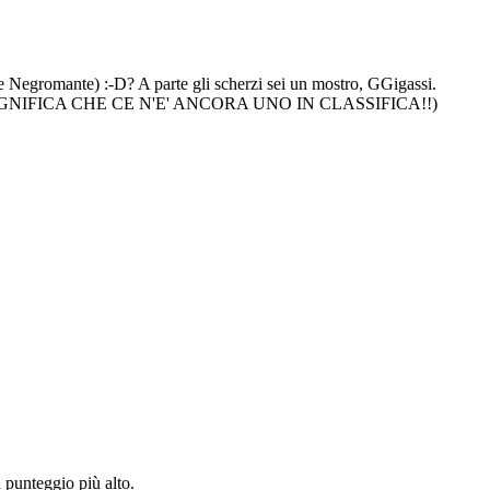
 e Negromante) :-D? A parte gli scherzi sei un mostro, GGigassi.
ica... CIO' SIGNIFICA CHE CE N'E' ANCORA UNO IN CLASSIFICA!!)
 punteggio più alto.