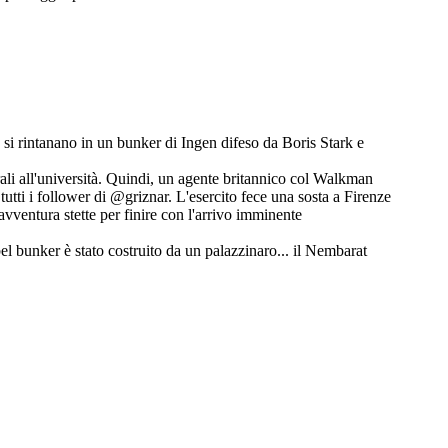
e si rintanano in un bunker di Ingen difeso da Boris Stark e
orali all'università. Quindi, un agente britannico col Walkman
utti i follower di @griznar. L'esercito fece una sosta a Firenze
avventura stette per finire con l'arrivo imminente
bel bunker è stato costruito da un palazzinaro... il Nembarat