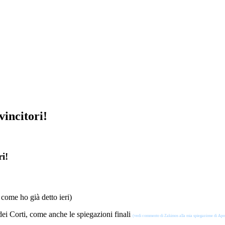
vincitori!
i!
 come ho già detto ieri)
dei Corti, come anche le spiegazioni finali
(vedi commento di Zakimos alla mia spiegazione di Apo