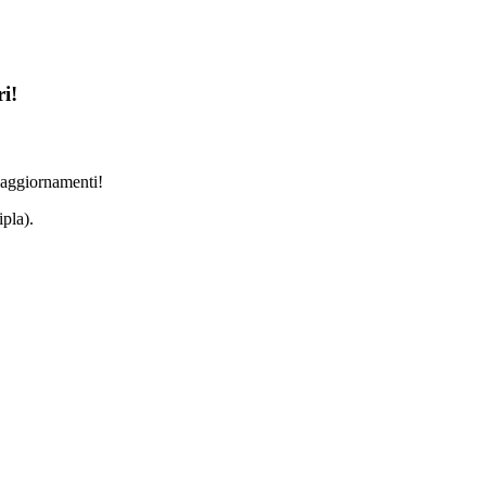
i!
i aggiornamenti!
pla).