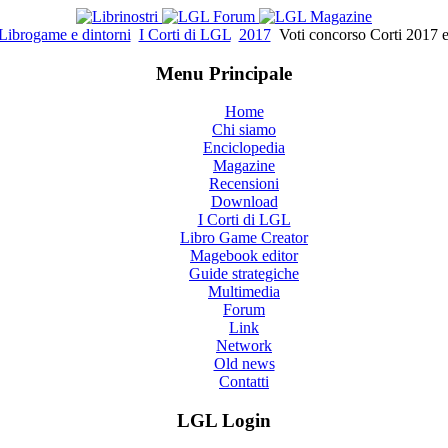
Librogame e dintorni
I Corti di LGL
2017
Voti concorso Corti 2017 e
Menu Principale
Home
Chi siamo
Enciclopedia
Magazine
Recensioni
Download
I Corti di LGL
Libro Game Creator
Magebook editor
Guide strategiche
Multimedia
Forum
Link
Network
Old news
Contatti
LGL Login