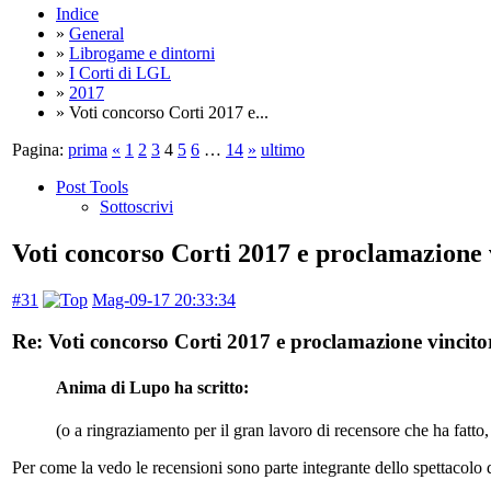
Indice
»
General
»
Librogame e dintorni
»
I Corti di LGL
»
2017
» Voti concorso Corti 2017 e...
Pagina:
prima
«
1
2
3
4
5
6
…
14
»
ultimo
Post Tools
Sottoscrivi
Voti concorso Corti 2017 e proclamazione 
#31
Mag-09-17 20:33:34
Re: Voti concorso Corti 2017 e proclamazione vincitor
Anima di Lupo ha scritto:
(o a ringraziamento per il gran lavoro di recensore che ha fatto,
Per come la vedo le recensioni sono parte integrante dello spettacolo 