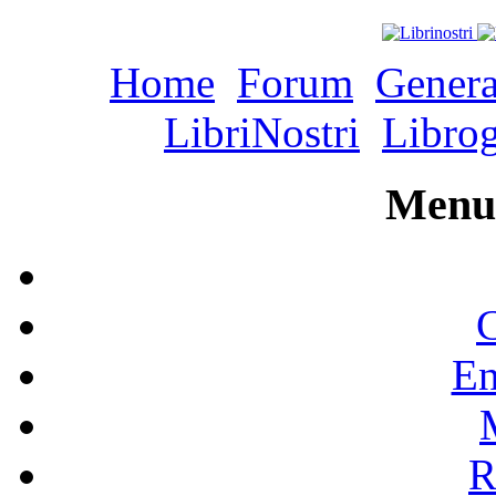
Home
Forum
Genera
LibriNostri
Libro
Menu 
C
En
R