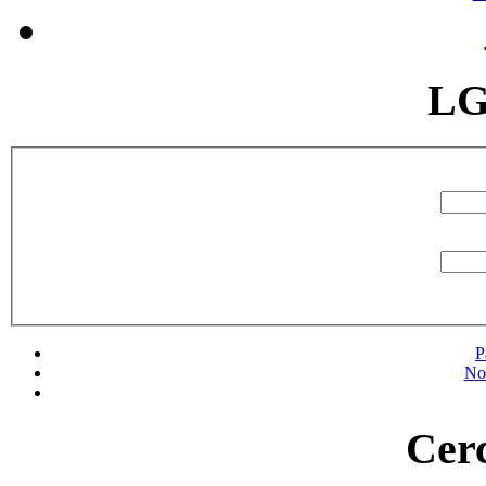
LG
P
No
Cerc