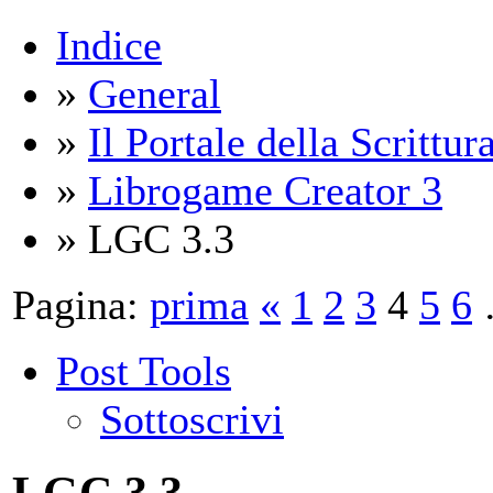
Indice
»
General
»
Il Portale della Scrittur
»
Librogame Creator 3
» LGC 3.3
Pagina:
prima
«
1
2
3
4
5
6
Post Tools
Sottoscrivi
LGC 3.3