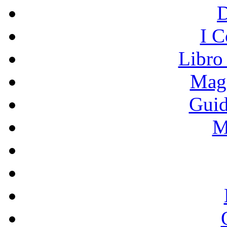
I C
Libro
Mage
Guid
M