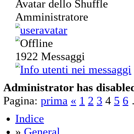
Avatar dello Shuffle
Amministratore
1922
Messaggi
Administrator has disabled
Pagina:
prima
«
1
2
3
4
5
6
Indice
»
General