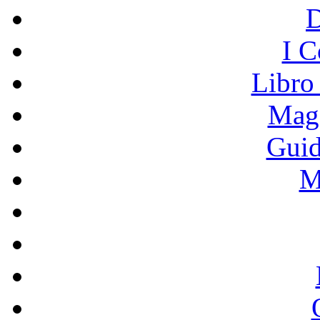
I C
Libro
Mage
Guid
M