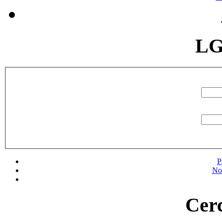
LG
P
No
Cerc