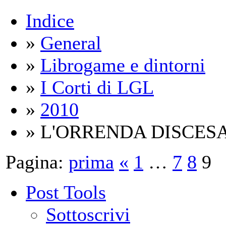
Indice
»
General
»
Librogame e dintorni
»
I Corti di LGL
»
2010
» L'ORRENDA DISCES
Pagina:
prima
«
1
…
7
8
9
Post Tools
Sottoscrivi