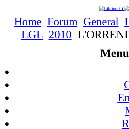
Home
Forum
General
LGL
2010
L'ORREND
Menu 
C
En
R