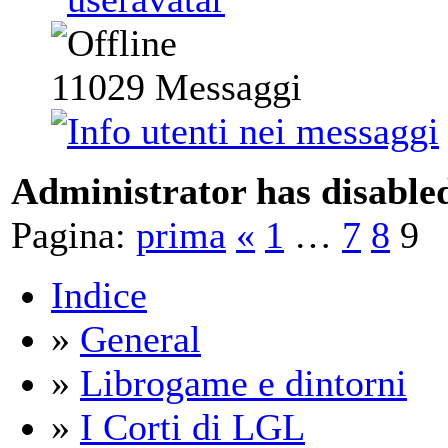
11029
Messaggi
Administrator has disabled
Pagina:
prima
«
1
…
7
8
9
Indice
»
General
»
Librogame e dintorni
»
I Corti di LGL