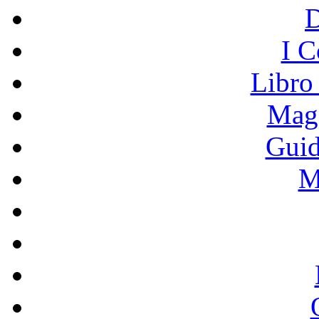
I C
Libro
Mage
Guid
M