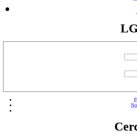
LG
P
No
Cerc