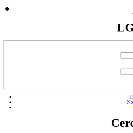
LG
P
No
Cerc