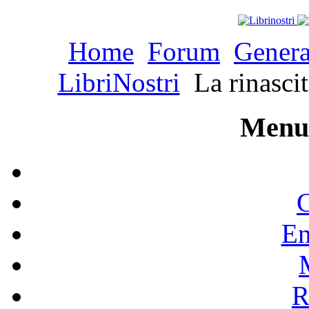
Home
Forum
Genera
LibriNostri
La rinasci
Menu 
C
En
R