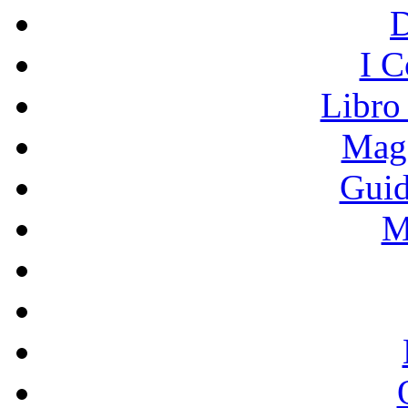
I C
Libro
Mage
Guid
M