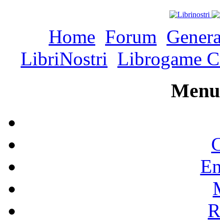
Home
Forum
Genera
LibriNostri
Librogame Cr
Menu 
C
En
R