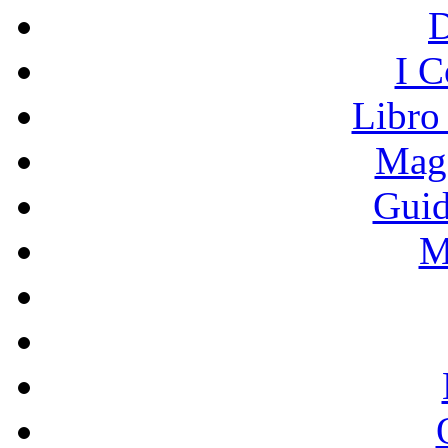
I C
Libro
Mage
Guid
M