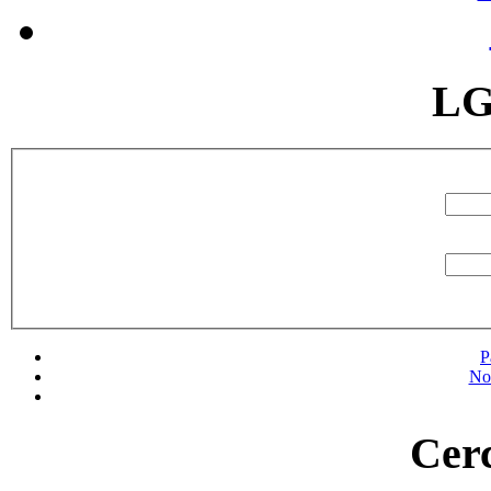
LG
P
No
Cerc