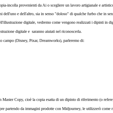
a-incolla provenienti da Ai o scegliere un lavoro artigianale e artistico 
ni dell'uno e dell'altro, sia in senso "doloso" di qualche furbo che in 
llustrazione digitale, vedremo come vengono realizzati i dipinti in digi
ustrazione digitale e saranno aiutati nel riconoscerla.
sto campo (Disney, Pixar, Dreamworks), parleremo di:
 un Master Copy, cioè la copia esatta di un dipinto di riferimento (o refe
sempre partendo da immagini prodotte con Midjourney, le utilizzerò come 