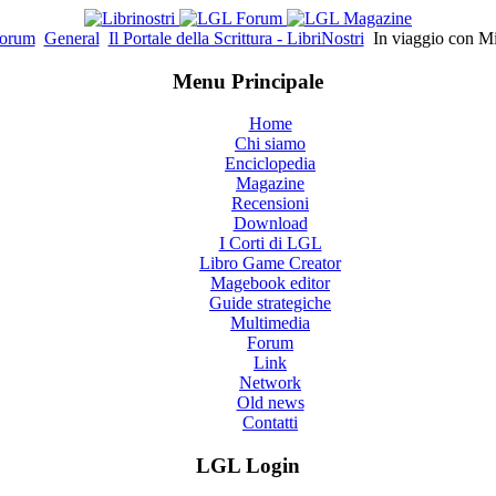
orum
General
Il Portale della Scrittura - LibriNostri
In viaggio con M
Menu Principale
Home
Chi siamo
Enciclopedia
Magazine
Recensioni
Download
I Corti di LGL
Libro Game Creator
Magebook editor
Guide strategiche
Multimedia
Forum
Link
Network
Old news
Contatti
LGL Login