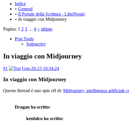
Indice
»
General
»
Il Portale della Scrittura - LibriNostri
» In viaggio con Midjourney
Pagina:
1
2
3
…
6
»
ultimo
Post Tools
Sottoscrivi
In viaggio con Midjourney
#1
Gen-20-23 10:34:24
In viaggio con Midjourney
Questo thrread è uno spin off di:
Midjourney, intelligenza artificiale
Dragan ha scritto:
kenfalco ha scritto: