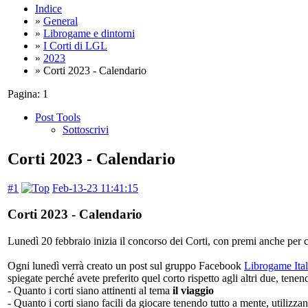
Indice
»
General
»
Librogame e dintorni
»
I Corti di LGL
»
2023
» Corti 2023 - Calendario
Pagina:
1
Post Tools
Sottoscrivi
Corti 2023 - Calendario
#1
Feb-13-23 11:41:15
Corti 2023 - Calendario
Lunedì 20 febbraio inizia il concorso dei Corti, con premi anche per c
Ogni lunedì verrà creato un post sul gruppo Facebook
Librogame Ital
spiegate perché avete preferito quel corto rispetto agli altri due, tene
- Quanto i corti siano attinenti al tema
il viaggio
- Quanto i corti siano facili da giocare tenendo tutto a mente, utilizza