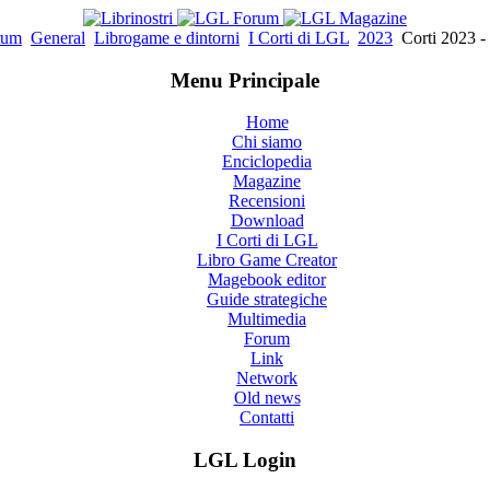
rum
General
Librogame e dintorni
I Corti di LGL
2023
Corti 2023 -
Menu Principale
Home
Chi siamo
Enciclopedia
Magazine
Recensioni
Download
I Corti di LGL
Libro Game Creator
Magebook editor
Guide strategiche
Multimedia
Forum
Link
Network
Old news
Contatti
LGL Login