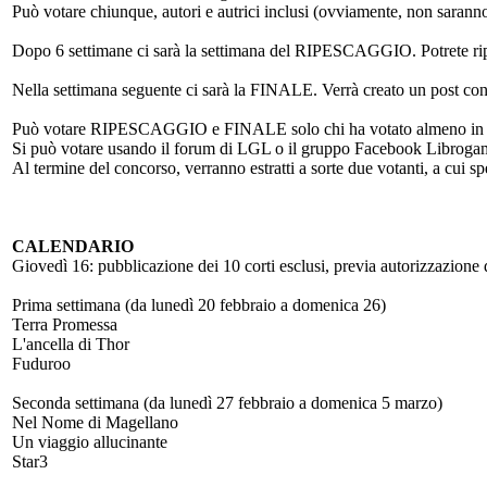
Può votare chiunque, autori e autrici inclusi (ovviamente, non saranno 
Dopo 6 settimane ci sarà la settimana del RIPESCAGGIO. Potrete ripesca
Nella settimana seguente ci sarà la FINALE. Verrà creato un post con l’el
Può votare RIPESCAGGIO e FINALE solo chi ha votato almeno in 3 
Si può votare usando il forum di LGL o il gruppo Facebook Librogame
Al termine del concorso, verranno estratti a sorte due votanti, a cui sp
CALENDARIO
Giovedì 16: pubblicazione dei 10 corti esclusi, previa autorizzazione de
Prima settimana (da lunedì 20 febbraio a domenica 26)
Terra Promessa
L'ancella di Thor
Fuduroo
Seconda settimana (da lunedì 27 febbraio a domenica 5 marzo)
Nel Nome di Magellano
Un viaggio allucinante
Star3