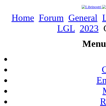
Home
Forum
General
LGL
2023
C
Menu 
C
En
R