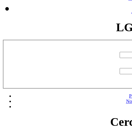
LG
P
No
Cerc