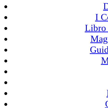
I C
Libro
Mage
Guid
M