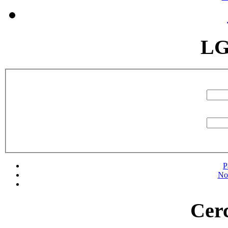
LG
P
No
Cerc