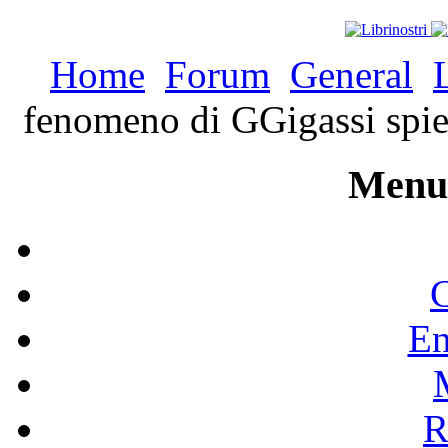
Home
Forum
General
fenomeno di GGigassi spieg
Menu 
C
En
R