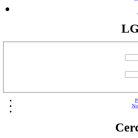
LG
P
No
Cerc