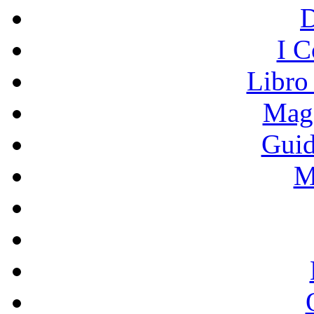
I C
Libro
Mage
Guid
M