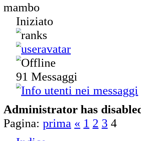
mambo
Iniziato
91
Messaggi
Administrator has disabled
Pagina:
prima
«
1
2
3
4