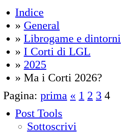
Indice
»
General
»
Librogame e dintorni
»
I Corti di LGL
»
2025
» Ma i Corti 2026?
Pagina:
prima
«
1
2
3
4
Post Tools
Sottoscrivi