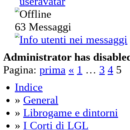
63
Messaggi
Administrator has disabled
Pagina:
prima
«
1
…
3
4
5
Indice
»
General
»
Librogame e dintorni
»
I Corti di LGL