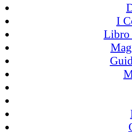
I C
Libro
Mage
Guid
M