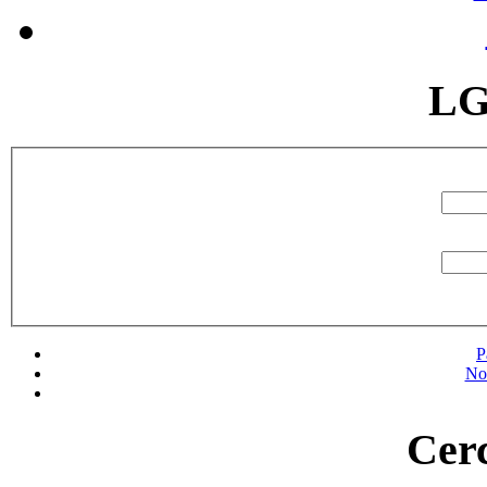
LG
P
No
Cerc