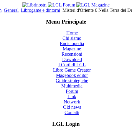
m
General
Librogame e dintorni
Misteri d'Oriente 6 Nella Terra dei D
Menu Principale
Home
Chi siamo
Enciclopedia
Magazine
Recensioni
Download
I Corti di LGL
Libro Game Creator
Magebook editor
Guide strategiche
Multimedia
Forum
Link
Network
Old news
Contatti
LGL Login