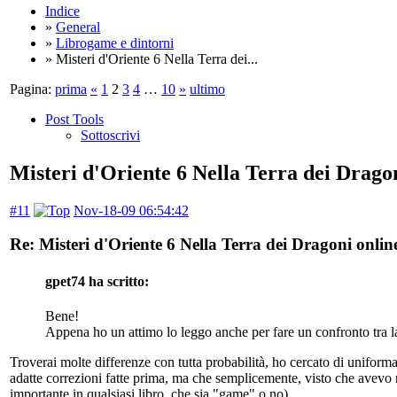
Indice
»
General
»
Librogame e dintorni
» Misteri d'Oriente 6 Nella Terra dei...
Pagina:
prima
«
1
2
3
4
…
10
»
ultimo
Post Tools
Sottoscrivi
Misteri d'Oriente 6 Nella Terra dei Dragon
#11
Nov-18-09 06:54:42
Re: Misteri d'Oriente 6 Nella Terra dei Dragoni onlin
gpet74 ha scritto:
Bene!
Appena ho un attimo lo leggo anche per fare un confronto tra la
Troverai molte differenze con tutta probabilità, ho cercato di uniformar
adatte correzioni fatte prima, ma che semplicemente, visto che avevo ri
importante in qualsiasi libro, che sia "game" o no).