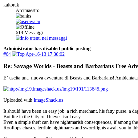
kaltorak
Arcimaestro
619
Messaggi
Administrator has disabled public posting
#64
Apr-16-13 17:38:02
Re: Savage Worlds - Beasts and Barbarians Free Ad
E` uscita una nuova avventura di Beasts and Barbarians! Ambientata a 
Uploaded with
ImageShack.us
It should have been an easy job: a rich merchant, his fatty purse, a dag
But life in the City of Thieves isn’t easy.
Even a simple theft can have nightmarish consequences, if among the s
Rooftops chases, terrible nightmares and swordfights await you in th