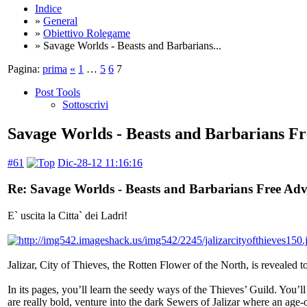
Indice
»
General
»
Obiettivo Rolegame
» Savage Worlds - Beasts and Barbarians...
Pagina:
prima
«
1
…
5
6
7
Post Tools
Sottoscrivi
Savage Worlds - Beasts and Barbarians F
#61
Dic-28-12 11:16:16
Re: Savage Worlds - Beasts and Barbarians Free Ad
E` uscita la Citta` dei Ladri!
Jalizar, City of Thieves, the Rotten Flower of the North, is revealed t
In its pages, you’ll learn the seedy ways of the Thieves’ Guild. You’l
are really bold, venture into the dark Sewers of Jalizar where an age-o