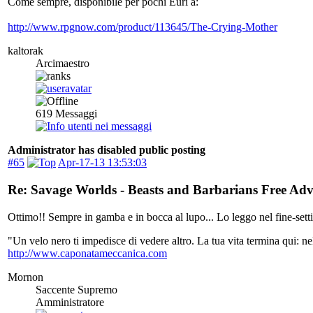
Come sempre, disponibile per pochi Euri a:
http://www.rpgnow.com/product/113645/The-Crying-Mother
kaltorak
Arcimaestro
619
Messaggi
Administrator has disabled public posting
#65
Apr-17-13 13:53:03
Re: Savage Worlds - Beasts and Barbarians Free Ad
Ottimo!! Sempre in gamba e in bocca al lupo... Lo leggo nel fine-set
"Un velo nero ti impedisce di vedere altro. La tua vita termina qui: 
http://www.caponatameccanica.com
Mornon
Saccente Supremo
Amministratore