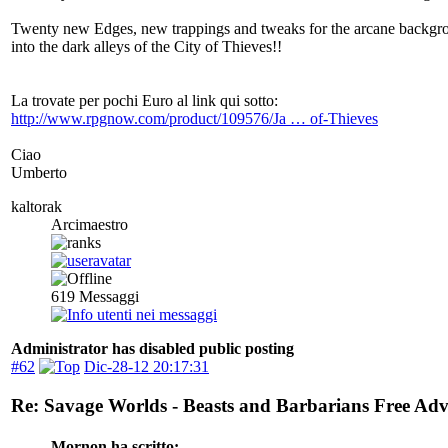
Twenty new Edges, new trappings and tweaks for the arcane backgroun
into the dark alleys of the City of Thieves!!
La trovate per pochi Euro al link qui sotto:
http://www.rpgnow.com/product/109576/Ja … of-Thieves
Ciao
Umberto
kaltorak
Arcimaestro
619
Messaggi
Administrator has disabled public posting
#62
Dic-28-12 20:17:31
Re: Savage Worlds - Beasts and Barbarians Free Ad
Mornon ha scritto: