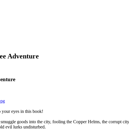
ree Adventure
venture
o your eyes in this book!
l smuggle goods into the city, fooling the Copper Helms, the corrupt cit
ld evil lurks undisturbed.