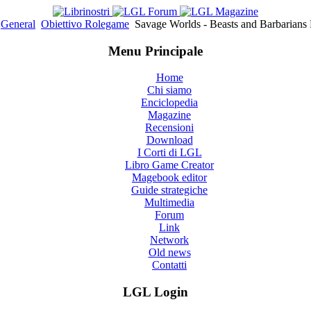
General
Obiettivo Rolegame
Savage Worlds - Beasts and Barbarians
Menu Principale
Home
Chi siamo
Enciclopedia
Magazine
Recensioni
Download
I Corti di LGL
Libro Game Creator
Magebook editor
Guide strategiche
Multimedia
Forum
Link
Network
Old news
Contatti
LGL Login