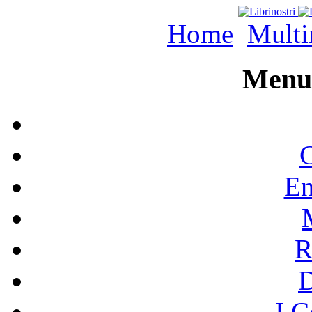
Home
Multi
Menu 
C
En
R
I C