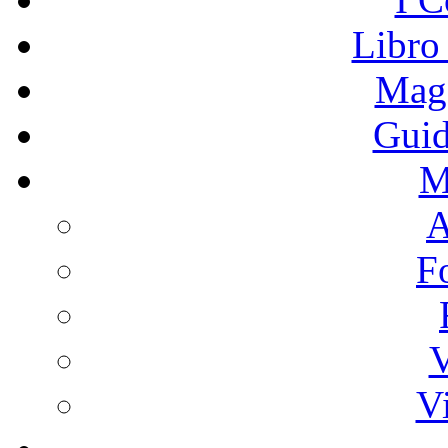
Libro
Mage
Guid
M
A
F
V
V