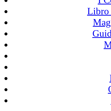
Libro
Mage
Guid
M