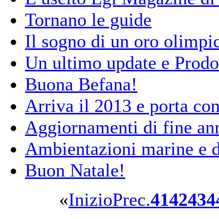
Tornano le guide
Il sogno di un oro olimpi
Un ultimo update e Prodo
Buona Befana!
Arriva il 2013 e porta co
Aggiornamenti di fine an
Ambientazioni marine e de
Buon Natale!
«
Inizio
Prec.
41
42
43
4