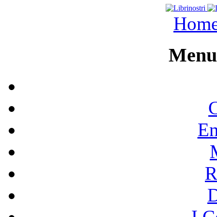
Hom
Menu 
C
En
R
I C