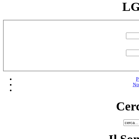
LG
P
No
Cerc