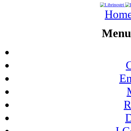
Hom
Menu 
C
En
R
I C