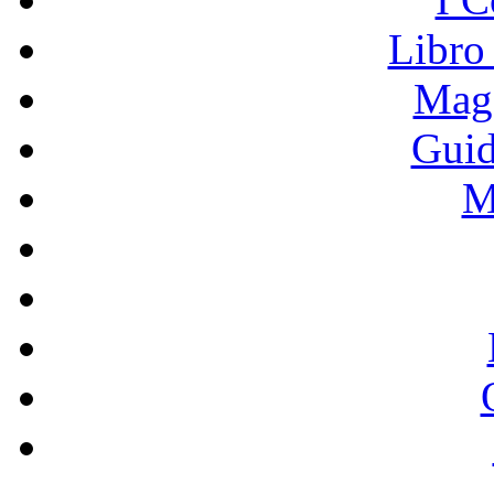
Libro
Mage
Guid
M