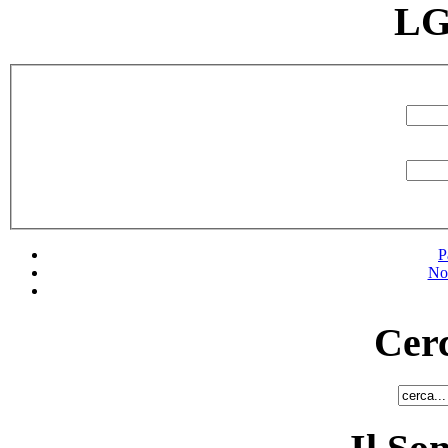
LG
P
No
Cerc