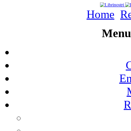
Home
Re
Menu 
C
En
R