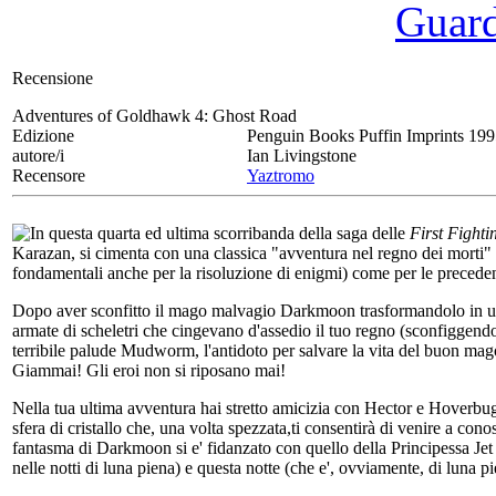
Guarda
Recensione
Adventures of Goldhawk 4:
Ghost Road
Edizione
Penguin Books Puffin Imprints 19
autore/i
Ian Livingstone
Recensore
Yaztromo
In questa quarta ed ultima scorribanda della saga delle
First Fight
Karazan, si cimenta con una classica "avventura nel regno dei morti" nel
fondamentali anche per la risoluzione di enigmi) come per le precedent
Dopo aver sconfitto il mago malvagio Darkmoon trasformandolo in un t
armate di scheletri che cingevano d'assedio il tuo regno (sconfiggen
terribile palude Mudworm, l'antidoto per salvare la vita del buon ma
Giammai! Gli eroi non si riposano mai!
Nella tua ultima avventura hai stretto amicizia con Hector e Hoverbug
sfera di cristallo che, una volta spezzata,ti consentirà di venire a cono
fantasma di Darkmoon si e' fidanzato con quello della Principessa Jet 
nelle notti di luna piena) e questa notte (che e', ovviamente, di luna