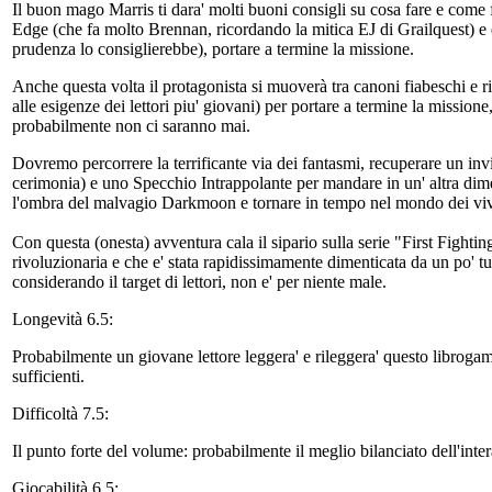
Il buon mago Marris ti dara' molti buoni consigli su cosa fare e come f
Edge (che fa molto Brennan, ricordando la mitica EJ di Grailquest) e d
prudenza lo consiglierebbe), portare a termine la missione.
Anche questa volta il protagonista si muoverà tra canoni fiabeschi e r
alle esigenze dei lettori piu' giovani) per portare a termine la missione
probabilmente non ci saranno mai.
Dovremo percorrere la terrificante via dei fantasmi, recuperare un in
cerimonia) e uno Specchio Intrappolante per mandare in un' altra dime
l'ombra del malvagio Darkmoon e tornare in tempo nel mondo dei vivi 
Con questa (onesta) avventura cala il sipario sulla serie "First Figh
rivoluzionaria e che e' stata rapidissimamente dimenticata da un po' tut
considerando il target di lettori, non e' per niente male.
Longevità 6.5:
Probabilmente un giovane lettore leggera' e rileggera' questo librogam
sufficienti.
Difficoltà 7.5:
Il punto forte del volume: probabilmente il meglio bilanciato dell'inter
Giocabilità 6.5: