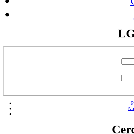
LG
P
No
Cerc