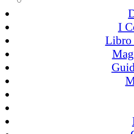
I C
Libro
Mage
Guid
M