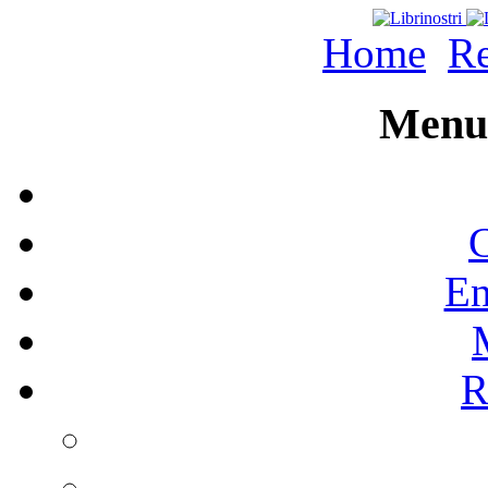
Home
Re
Menu 
C
En
R