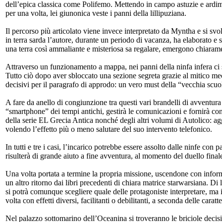
dell’epica classica come Polifemo. Mettendo in campo astuzie e ardime
per una volta, lei giunonica veste i panni della lillipuziana.
Il percorso più articolato viene invece interpretato da Myntha e si svo
in terra sarda l’autore, durante un periodo di vacanza, ha elaborato e s
una terra così ammaliante e misteriosa sa regalare, emergono chiarament
Attraverso un funzionamento a mappa, nei panni della ninfa infera ci s
Tutto ciò dopo aver sbloccato una sezione segreta grazie al mitico mecc
decisivi per il paragrafo di approdo: un vero must della “vecchia scuo
A fare da anello di congiunzione tra questi vari brandelli di avventura
“smartphone” dei tempi antichi, gestirà le comunicazioni e fornirà co
della serie EL Grecia Antica nonché degli altri volumi di Autolico: ag
volendo l’effetto più o meno salutare del suo intervento telefonico.
In tutti e tre i casi, l’incarico potrebbe essere assolto dalle ninfe co
risulterà di grande aiuto a fine avventura, al momento del duello final
Una volta portata a termine la propria missione, uscendone con inform
un altro ritorno dai libri precedenti di chiara matrice starwarsiana. Di l
si potrà comunque scegliere quale delle protagoniste interpretare, ma in 
volta con effetti diversi, facilitanti o debilitanti, a seconda delle caratt
Nel palazzo sottomarino dell’Oceanina si troveranno le briciole decisive