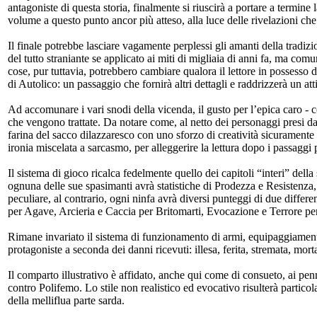
antagoniste di questa storia, finalmente si riuscirà a portare a termine
volume a questo punto ancor più atteso, alla luce delle rivelazioni che
Il finale potrebbe lasciare vagamente perplessi gli amanti della tradizi
del tutto straniante se applicato ai miti di migliaia di anni fa, ma co
cose, pur tuttavia, potrebbero cambiare qualora il lettore in possesso d
di Autolico: un passaggio che fornirà altri dettagli e raddrizzerà un att
Ad accomunare i vari snodi della vicenda, il gusto per l’epica caro - c
che vengono trattate. Da notare come, al netto dei personaggi presi dall
farina del sacco dilazzaresco con uno sforzo di creatività sicuramen
ironia miscelata a sarcasmo, per alleggerire la lettura dopo i passaggi pi
Il sistema di gioco ricalca fedelmente quello dei capitoli “interi” del
ognuna delle sue spasimanti avrà statistiche di Prodezza e Resistenza, 
peculiare, al contrario, ogni ninfa avrà diversi punteggi di due differ
per Agave, Arcieria e Caccia per Britomarti, Evocazione e Terrore p
Rimane invariato il sistema di funzionamento di armi, equipaggiamento
protagoniste a seconda dei danni ricevuti: illesa, ferita, stremata, mort
Il comparto illustrativo è affidato, anche qui come di consueto, ai pe
contro Polifemo. Lo stile non realistico ed evocativo risulterà partico
della melliflua parte sarda.