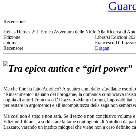
Guarda
Recensione
Hellas Heroes 2:
L'Eroica Avventura delle Ninfe Alla Ricerca di Auto
Edizione
Librarsi Edizioni 20
autore/i
Francesco Di Lazzar
Recensore
Dragan
Tra epica antica e “girl power”
Ma che fine ha fatto Autolico? A quattro anni dallo sfavillante esordio
“Rinascimento” italiano del librogame, la domanda cominciava insisten
coppia di autori Francesco Di Lazzaro-Mauro Longo, impossibilitati a d
per restare in argomento) e all’incompiutezza della saga non sembrava
Ma così non è stato e non sarà. Se il terzo e non conclusivo volume è 
Edizioni Librarsi, a soddisfare la fame contingente di Autolico da parte
Lazzaro, varando un inedito midquel che viene non a caso definito c