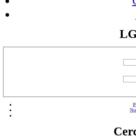
LG
P
No
Cerc