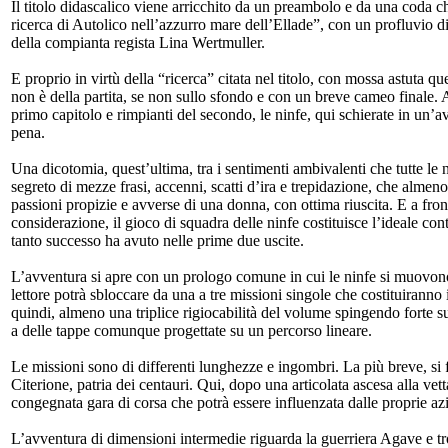
Il titolo didascalico viene arricchito da un preambolo e da una coda ch
ricerca di Autolico nell’azzurro mare dell’Ellade”, con un profluvio di
della compianta regista Lina Wertmuller.
E proprio in virtù della “ricerca” citata nel titolo, con mossa astuta q
non è della partita, se non sullo sfondo e con un breve cameo finale. 
primo capitolo e rimpianti del secondo, le ninfe, qui schierate in un’a
pena.
Una dicotomia, quest’ultima, tra i sentimenti ambivalenti che tutte le
segreto di mezze frasi, accenni, scatti d’ira e trepidazione, che alme
passioni propizie e avverse di una donna, con ottima riuscita. E a fron
considerazione, il gioco di squadra delle ninfe costituisce l’ideale co
tanto successo ha avuto nelle prime due uscite.
L’avventura si apre con un prologo comune in cui le ninfe si muovono
lettore potrà sbloccare da una a tre missioni singole che costituiranno il
quindi, almeno una triplice rigiocabilità del volume spingendo forte sul
a delle tappe comunque progettate su un percorso lineare.
Le missioni sono di differenti lunghezze e ingombri. La più breve, si f
Citerione, patria dei centauri. Qui, dopo una articolata ascesa alla ve
congegnata gara di corsa che potrà essere influenzata dalle proprie az
L’avventura di dimensioni intermedie riguarda la guerriera Agave e tr