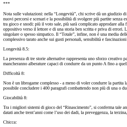
***
Nota sulle valutazioni: nella “Longevità”, chi scrive dà un giudizio d
nuovi percorsi e scenari e la possibilità di svolgere più partite senza 
tra gioco e snodi: più il voto sale, più sarà complicato approdare all
oppositivo verso il lettore e di una storia ben scritta e priva di error
singolare o spesso simpatico. Il “Totale”, infine, non è una media dell
complessivo tarato anche sui gusti personali, sensibilità e fascinazioni
Longevità 8.5:
La presenza di tre storie alternative rappresenta uno sforzo creativo 
mancheranno alberature capaci di condurre da un punto A fino a quello
Difficoltà 8:
Non è un librogame complesso - a meno di voler condurre la partita lan
possibile concludere i 400 paragrafi combattendo non più di una o due 
Giocabilità 8:
Tra i migliori sistemi di gioco del “Rinascimento”, si conferma tale a
datati anche trent’anni come l’uso dei dadi, la preveggenza, la terzina
Chicca: