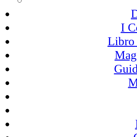
I C
Libro
Mage
Guid
M