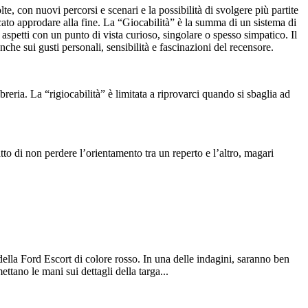
e, con nuovi percorsi e scenari e la possibilità di svolgere più partite
icato approdare alla fine. La “Giocabilità” è la summa di un sistema di
aspetti con un punto di vista curioso, singolare o spesso simpatico. Il
che sui gusti personali, sensibilità e fascinazioni del recensore.
libreria. La “rigiocabilità” è limitata a riprovarci quando si sbaglia ad
atto di non perdere l’orientamento tra un reperto e l’altro, magari
della Ford Escort di colore rosso. In una delle indagini, saranno ben
ttano le mani sui dettagli della targa...