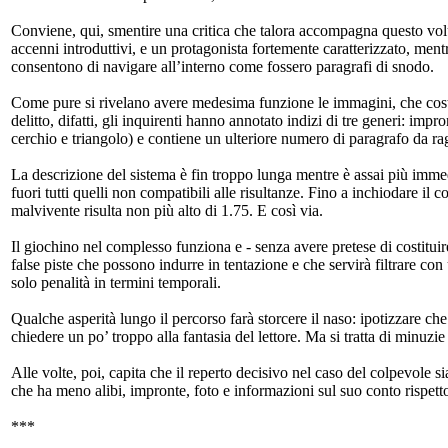
Conviene, qui, smentire una critica che talora accompagna questo vol
accenni introduttivi, e un protagonista fortemente caratterizzato, ment
consentono di navigare all’interno come fossero paragrafi di snodo.
Come pure si rivelano avere medesima funzione le immagini, che costit
delitto, difatti, gli inquirenti hanno annotato indizi di tre generi: im
cerchio e triangolo) e contiene un ulteriore numero di paragrafo da r
La descrizione del sistema è fin troppo lunga mentre è assai più immedi
fuori tutti quelli non compatibili alle risultanze. Fino a inchiodare il 
malvivente risulta non più alto di 1.75. E così via.
Il giochino nel complesso funziona e - senza avere pretese di costitui
false piste che possono indurre in tentazione e che servirà filtrare co
solo penalità in termini temporali.
Qualche asperità lungo il percorso farà storcere il naso: ipotizzare che 
chiedere un po’ troppo alla fantasia del lettore. Ma si tratta di minuzi
Alle volte, poi, capita che il reperto decisivo nel caso del colpevole 
che ha meno alibi, impronte, foto e informazioni sul suo conto rispett
***