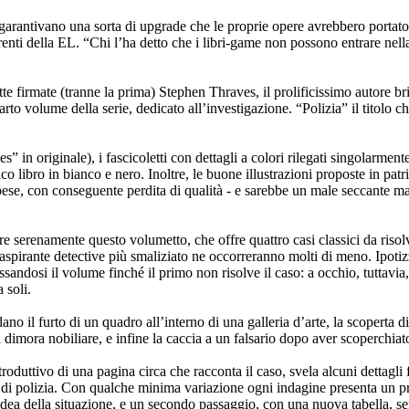
arantivano una sorta di upgrade che le proprie opere avrebbero portato 
renti della EL. “Chi l’ha detto che i libri-game non possono entrare nella
tte firmate (tranne la prima) Stephen Thraves, il prolificissimo autore b
o volume della serie, dedicato all’investigazione. “Polizia” il titolo che
originale), i fascicoletti con dettagli a colori rilegati singolarmente d
nico libro in bianco e nero. Inoltre, le buone illustrazioni proposte in pat
spese, con conseguente perdita di qualità - e sarebbe un male seccante ma 
utare serenamente questo volumetto, che offre quattro casi classici da ris
aspirante detective più smaliziato ne occorreranno molti di meno. Ipotiz
andosi il volume finché il primo non risolve il caso: a occhio, tuttavia
 soli.
ardano il furto di un quadro all’interno di una galleria d’arte, la scopert
dimora nobiliare, e infine la caccia a un falsario dopo aver scoperchiat
oduttivo di una pagina circa che racconta il caso, svela alcuni dettagli 
porti di polizia. Con qualche minima variazione ogni indagine presenta un
 idea della situazione, e un secondo passaggio, con una nuova tabella, se