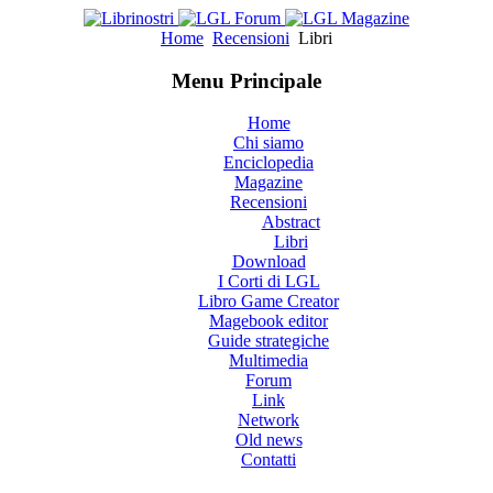
Home
Recensioni
Libri
Menu Principale
Home
Chi siamo
Enciclopedia
Magazine
Recensioni
Abstract
Libri
Download
I Corti di LGL
Libro Game Creator
Magebook editor
Guide strategiche
Multimedia
Forum
Link
Network
Old news
Contatti