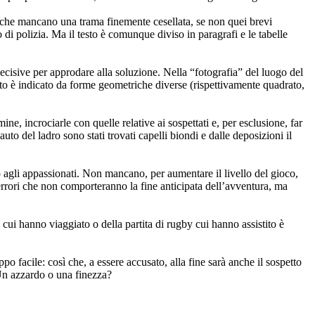
 che mancano una trama finemente cesellata, se non quei brevi
 di polizia. Ma il testo è comunque diviso in paragrafi e le tabelle
cisive per approdare alla soluzione. Nella “fotografia” del luogo del
eperto è indicato da forme geometriche diverse (rispettivamente quadrato,
e, incrociarle con quelle relative ai sospettati e, per esclusione, far
uto del ladro sono stati trovati capelli biondi e dalle deposizioni il
o agli appassionati. Non mancano, per aumentare il livello del gioco,
: errori che non comporteranno la fine anticipata dell’avventura, ma
su cui hanno viaggiato o della partita di rugby cui hanno assistito è
o facile: così che, a essere accusato, alla fine sarà anche il sospetto
 Un azzardo o una finezza?