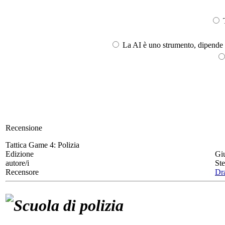
T
La AI è uno strumento, dipende l
Recensione
Tattica Game 4:
Polizia
Edizione
Gi
autore/i
St
Recensore
Dr
Scuola di polizia