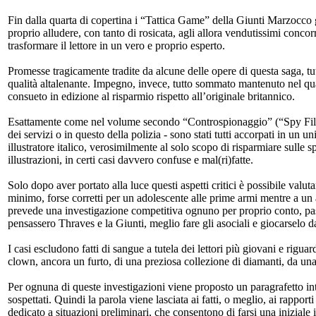
Fin dalla quarta di copertina i “Tattica Game” della Giunti Marzocco g
proprio alludere, con tanto di rosicata, agli allora vendutissimi concor
trasformare il lettore in un vero e proprio esperto.
Promesse tragicamente tradite da alcune delle opere di questa saga, tu
qualità altalenante. Impegno, invece, tutto sommato mantenuto nel quart
consueto in edizione al risparmio rispetto all’originale britannico.
Esattamente come nel volume secondo “Controspionaggio” (“Spy Files” in 
dei servizi o in questo della polizia - sono stati tutti accorpati in un u
illustratore italico, verosimilmente al solo scopo di risparmiare sulle 
illustrazioni, in certi casi davvero confuse e mal(ri)fatte.
Solo dopo aver portato alla luce questi aspetti critici è possibile val
minimo, forse corretti per un adolescente alle prime armi mentre a un 
prevede una investigazione competitiva ognuno per proprio conto, pass
pensassero Thraves e la Giunti, meglio fare gli asociali e giocarselo da
I casi escludono fatti di sangue a tutela dei lettori più giovani e rigu
clown, ancora un furto, di una preziosa collezione di diamanti, da una 
Per ognuna di queste investigazioni viene proposto un paragrafetto intr
sospettati. Quindi la parola viene lasciata ai fatti, o meglio, ai rap
dedicato a situazioni preliminari, che consentono di farsi una iniziale