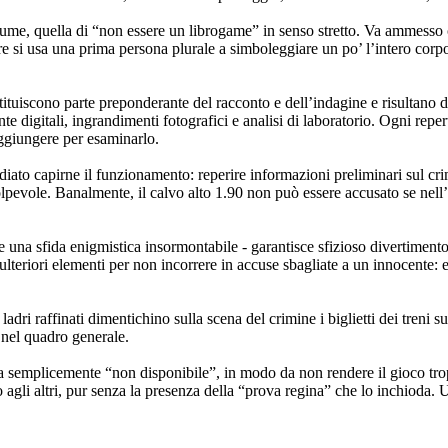
ume, quella di “non essere un librogame” in senso stretto. Va ammesso
re si usa una prima persona plurale a simboleggiare un po’ l’intero corpo
uiscono parte preponderante del racconto e dell’indagine e risultano de
pronte digitali, ingrandimenti fotografici e analisi di laboratorio. Ogni r
aggiungere per esaminarlo.
ato capirne il funzionamento: reperire informazioni preliminari sul crimin
colpevole. Banalmente, il calvo alto 1.90 non può essere accusato se nell’a
re una sfida enigmistica insormontabile - garantisce sfizioso divertiment
n ulteriori elementi per non incorrere in accuse sbagliate a un innocente
ladri raffinati dimentichino sulla scena del crimine i biglietti dei treni 
e nel quadro generale.
sia semplicemente “non disponibile”, in modo da non rendere il gioco tropp
o agli altri, pur senza la presenza della “prova regina” che lo inchioda.