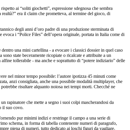
rispetto ai “soliti giochetti”, espressione sdegnosa che sembra
 realtà?” era il claim che prometteva, al termine del gioco, di
ritannico degli anni d’oro padre di una produzione sterminata di
 evoca i “Police Files” dell’opera originale, portata in Italia come di
entro una mini cartellina - a evocare i classici dossier in quel caso
ria sono state beceramente ricopiate o ricalcate e attribuite a un
alfine tollerabile - ma anche e soprattutto di “potere indiziario” delle
olvere nel minor tempo possibile: l’autore ipotizza 45 minuti come
zata, anzi consigliata, anche una possibile modalità multiplayer, che
, potrebbe risultare alquanto noiosa nei tempi morti. Checché ne
a di un rapinatore che mette a segno i suoi colpi mascherandosi da
o il suo covo.
fornendo pur minimi indizi e restringe il campo a una serie di
 primo schema, in forma di tabella contenente numeri di paragrafo,
mpre piena di numeri, tutto dedicato ai loschi figuri da vagliare.