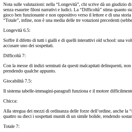
Nota sulle valutazioni: nella “Longevità”, chi scrive dà un giudizio di
senza esaurire filoni narrativi e ludici. La “Difficoltà” stima quanto 
gioco ben funzionante e non oppositivo verso il lettore e di una storia
“Totale”, infine, non è una media delle tre votazioni precedenti (sebbe
Longevità 6.5:
Soffre il difetto di tutti i gialli e di quelli interattivi old school: una
accusare uno dei sospettati.
Difficoltà 7:
Con la messe di indizi seminati da questi malcapitati delinquenti, non s
prendendo qualche appunto.
Giocabilità 7.5:
Il sistema tabelle-immagini-paragrafi funziona e il motore difficilmen
Chicca:
Alla stregua dei mezzi di ordinanza delle forze dell’ordine, anche la “
quattro su dieci i sospettati muniti di un simile bolide, rendendo sosta
Totale 7: