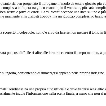
 quanto sia ben progettato il librogame in modo da essere giocato più volt
sia complessa un’opera tra gioco e snodi: più il voto sale, più sarà compl
 ben scritta e priva di errori. La “Chicca” accende una luce su uno o più 
ne raramente vi si discosti troppo), ma un giudizio complessivo tarato an
 volta scoperto il colpevole, non c’è altro da fare se non mettere il tomo in 
arà poi così difficile risalire alle loro tracce entro il tempo minimo, a p
te si ingolfa, consentendo di immergersi appieno nella propria indagine.
mala” londinese ha una propria auto ufficiale e deve trattarsi senz’altro 
nzialmente inutile l’informazione nella scelta finale, a meno che non si me