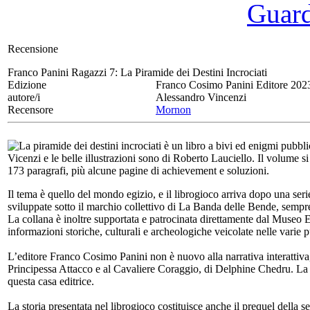
Guarda
Recensione
Franco Panini Ragazzi 7:
La Piramide dei Destini Incrociati
Edizione
Franco Cosimo Panini Editore 202
autore/i
Alessandro Vincenzi
Recensore
Mornon
La piramide dei destini incrociati è un libro a bivi ed enigmi pubb
Vicenzi e le belle illustrazioni sono di Roberto Lauciello. Il volume si 
173 paragrafi, più alcune pagine di achievement e soluzioni.
Il tema è quello del mondo egizio, e il librogioco arriva dopo una serie 
sviluppate sotto il marchio collettivo di La Banda delle Bende, sempr
La collana è inoltre supportata e patrocinata direttamente dal Museo Eg
informazioni storiche, culturali e archeologiche veicolate nelle varie p
L’editore Franco Cosimo Panini non è nuovo alla narrativa interattiva, ma
Principessa Attacco e al Cavaliere Coraggio, di Delphine Chedru. La p
questa casa editrice.
La storia presentata nel librogioco costituisce anche il prequel della