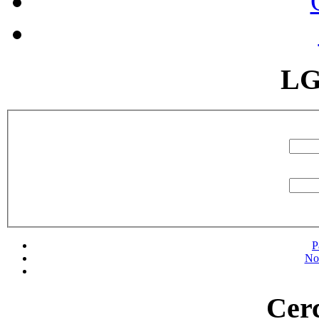
LG
P
No
Cerc