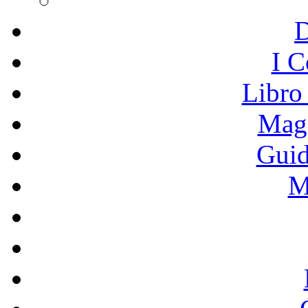
I C
Libro
Mage
Guid
M