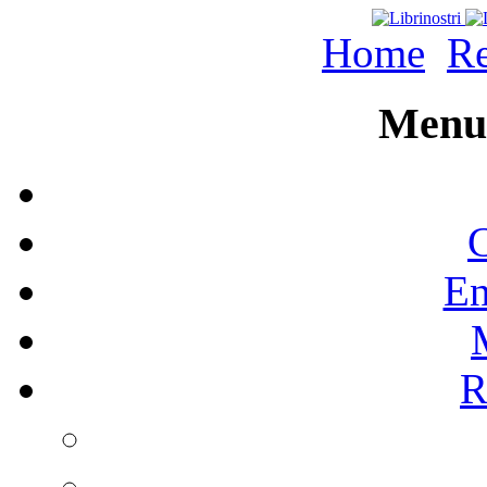
Home
Re
Menu 
C
En
R