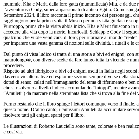
mummie, Kha e Merit, dalla loro gatta (mummificata) Miu, e da due ra
l’avventurosa Cody, super-appassionati di antico Egitto. Come spiega
Settembre 2024, il libro racconta il primo incontro dei personaggi, che
raggiungono per la prima volta il Museo per una visita guidata e sco
Purtroppo, prima che la visita abbia inizio, Kha e Merit finiscono in 
accedere alla vita dopo la morte. Incuriositi, Schiapp e Cody li seg
qualcuno che vuole vendicarsi di loro; per ritornare al mondo "reale" d
per imparare una vasta gamma di nozioni sulle divinità, i rituali e le
Dal punto di vista ludico si tratta di una storia a bivi ed enigmi, con 
maurolongo®, con diverse scelte da fare lungo tutta la vicenda e numer
procedere.
Rispetto ad altri librigioco a bivi ed enigmi usciti in Italia negli scor
davvero vie alternative ed esplorare sezioni sempre diverse della stori
dotati di senso, calati nell’immaginario del tema di riferimento e ben co
che si risolvono a livello ludico accumulando “Intoppi”, mentre avanza
“Amuleti”) da marcare nella sterminata lista che si trova alla fine del
Fermo restando che il libro spinge i lettori comunque verso il finale, 
questo nome. D’altro canto, i tantissimi Amuleti da accumulare servono
risolvere tutti gli enigmi sparsi per il libro.
Le illustrazioni di Roberto Lauciello sono tante, colorate e ben reali
e così via.