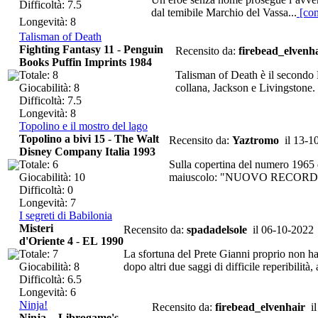
Difficoltà: 7.5
dal temibile Marchio del Vassa...
[con
Longevità: 8
Talisman of Death
Fighting Fantasy 11
-
Penguin
Recensito da:
firebead_elvenh
Books Puffin Imprints 1984
Totale: 8
Talisman of Death è il secondo F
Giocabilità: 8
collana, Jackson e Livingstone. P
Difficoltà: 7.5
Longevità: 8
Topolino e il mostro del lago
Topolino a bivi 15
-
The Walt
Recensito da:
Yaztromo
il 13-1
Disney Company Italia 1993
Totale: 6
Sulla copertina del numero 1965 di
Giocabilità: 10
maiuscolo: "NUOVO RECORD! 1.10
Difficoltà: 0
Longevità: 7
I segreti di Babilonia
Misteri
Recensito da:
spadadelsole
il 06-10-2022
d'Oriente 4
-
EL 1990
Totale: 7
La sfortuna del Prete Gianni proprio non ha l
Giocabilità: 8
dopo altri due saggi di difficile reperibilità, 
Difficoltà: 6.5
Longevità: 6
Ninja!
Recensito da:
firebead_elvenhair
il
Ninja
-
Librogame's