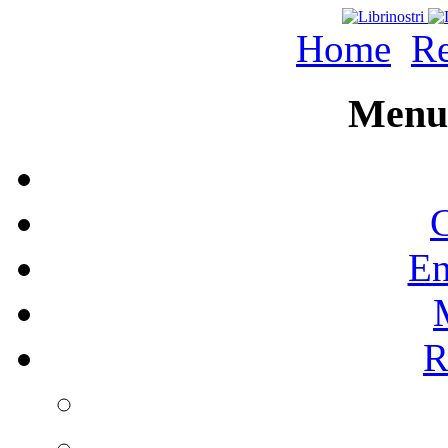
Home
Re
Menu 
C
En
R