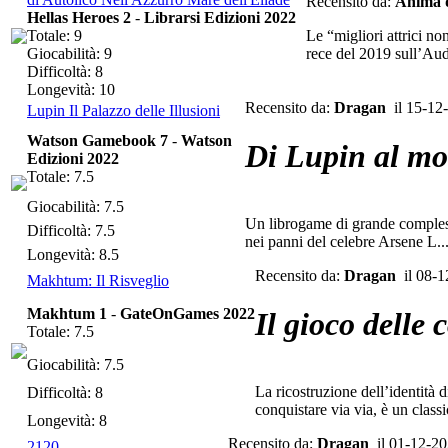
Recensito da:
Anima 
Hellas Heroes 2
-
Librarsi Edizioni 2022
Totale: 9
Le “migliori attrici n
Giocabilità: 9
rece del 2019 sull’Auda
Difficoltà: 8
Longevità: 10
Recensito da:
Dragan
il 15-12
Lupin Il Palazzo delle Illusioni
Watson Gamebook 7
-
Watson
Di Lupin al mo
Edizioni 2022
Totale: 7.5
Giocabilità: 7.5
Un librogame di grande complessi
Difficoltà: 7.5
nei panni del celebre Arsene L..
Longevità: 8.5
Recensito da:
Dragan
il 08-1
Makhtum: Il Risveglio
Makhtum 1
-
GateOnGames 2022
Il gioco delle 
Totale: 7.5
Giocabilità: 7.5
La ricostruzione dell’identità 
Difficoltà: 8
conquistare via via, è un classic
Longevità: 8
Recensito da:
Dragan
il 01-12-2
2120