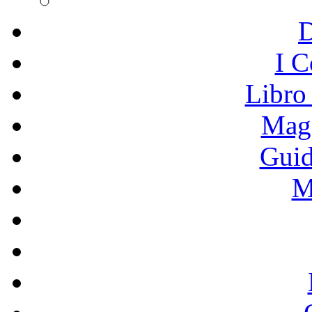
I C
Libro
Mage
Guid
M