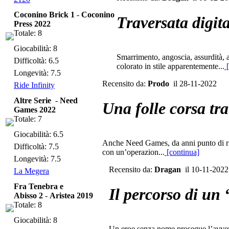
Coconino Brick 1
-
Coconino
Traversata digita
Press 2022
Totale: 8
Giocabilità: 8
Smarrimento, angoscia, assurdità, 
Difficoltà: 6.5
colorato in stile apparentemente...
[
Longevità: 7.5
Recensito da:
Prodo
il 28-11-2022
Ride Infinity
Altre Serie
-
Need
Una folle corsa tra
Games 2022
Totale: 7
Giocabilità: 6.5
Anche Need Games, da anni punto di rifer
Difficoltà: 7.5
con un’operazion...
[continua]
Longevità: 7.5
Recensito da:
Dragan
il 10-11-2022
La Megera
Fra Tenebra e
Il percorso di un 
Abisso 2
-
Aristea 2019
Totale: 8
Giocabilità: 8
Un eroe senza nome prosegue l’avvent