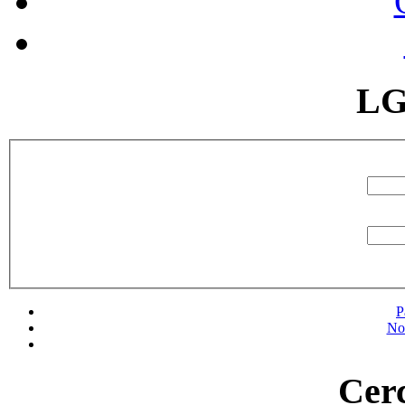
LG
P
No
Cerc