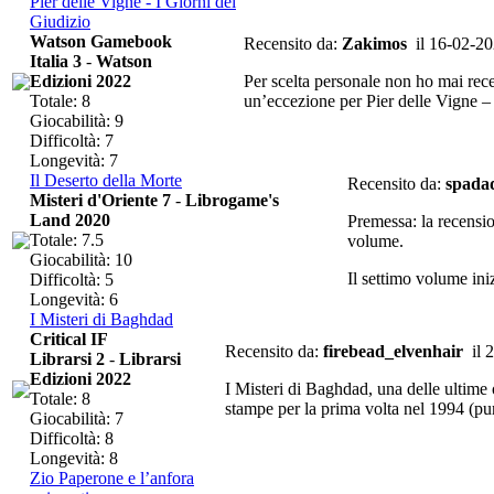
Pier delle Vigne - I Giorni del
Giudizio
Watson Gamebook
Recensito da:
Zakimos
il 16-02-2
Italia 3
-
Watson
Edizioni 2022
Per scelta personale non ho mai rece
Totale: 8
un’eccezione per Pier delle Vigne – 
Giocabilità: 9
Difficoltà: 7
Longevità: 7
Il Deserto della Morte
Recensito da:
spadad
Misteri d'Oriente 7
-
Librogame's
Land 2020
Premessa: la recensio
Totale: 7.5
volume.
Giocabilità: 10
Il settimo volume iniz
Difficoltà: 5
Longevità: 6
I Misteri di Baghdad
Critical IF
Recensito da:
firebead_elvenhair
il 
Librarsi 2
-
Librarsi
Edizioni 2022
I Misteri di Baghdad, una delle ultime 
Totale: 8
stampe per la prima volta nel 1994 (pu
Giocabilità: 7
Difficoltà: 8
Longevità: 8
Zio Paperone e l’anfora