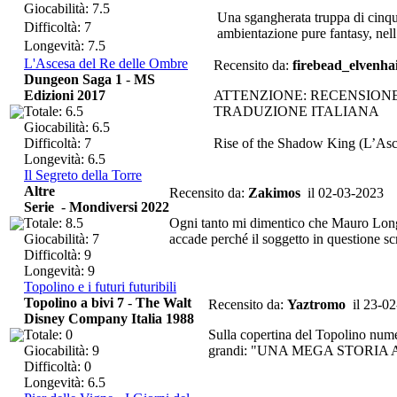
Giocabilità: 7.5
Una sgangherata truppa di cinque 
Difficoltà: 7
ambientazione pure fantasy, nell’a
Longevità: 7.5
L'Ascesa del Re delle Ombre
Recensito da:
firebead_elvenha
Dungeon Saga 1
-
MS
Edizioni 2017
ATTENZIONE: RECENSIONE
Totale: 6.5
TRADUZIONE ITALIANA
Giocabilità: 6.5
Difficoltà: 7
Rise of the Shadow King (L’Asces
Longevità: 6.5
Il Segreto della Torre
Altre
Recensito da:
Zakimos
il 02-03-2023
Serie
-
Mondiversi 2022
Totale: 8.5
Ogni tanto mi dimentico che Mauro Longo è
Giocabilità: 7
accade perché il soggetto in questione sc
Difficoltà: 9
Longevità: 9
Topolino e i futuri futuribili
Topolino a bivi 7
-
The Walt
Recensito da:
Yaztromo
il 23-02
Disney Company Italia 1988
Totale: 0
Sulla copertina del Topolino numer
Giocabilità: 9
grandi: "UNA MEGA STORIA A BIVI
Difficoltà: 0
Longevità: 6.5