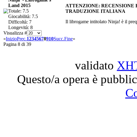
Land 2015
ATTENZIONE: RECENSIONE B
Totale: 7.5
TRADUZIONE ITALIANA
Giocabilità: 7.5
Il librogame intitolato Ninja! è il pr
Difficoltà: 7
Longevità: 8
Visualizza #
«
Inizio
Prec.
1
2
3
4
5
6
7
8
9
10
Succ.
Fine
»
Pagina 8 di 39
validato
XH
Questo/a opera è pubblic
C