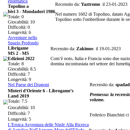
enigmatica
Recensito da:
Yaztromo
il 23-01-2023
Topolino a
bivi 3
-
Mondadori 1986
Nel numero 1602 di Topolino, datato Ago
Totale: 0
Topolino sotto l'ombrellone durante le o
Giocabilità: 10
Difficoltà: 0
Longevità: 6
Avventure nello
Spazio Profondo
Librigame
Recensito da:
Zakimos
il 19-01-2023
MS 2
-
MS
Edizioni 2022
Com’è noto, Italia e Francia sono due nazio
Totale: 8
domina incontrastata nel settore dei fumetti
Giocabilità: 8.5
Difficoltà: 7
Longevità: 9
Nel Paese dei Dragoni
Recensito da:
spadade
Misteri d'Oriente 6
-
Librogame's
Premessa: la recensio
Land 2019
volume.
Totale: 7.5
Giocabilità: 10
Difficoltà: 7
Federico Bianchini ci h
Longevità: 5
L'Eroica Avventura delle Ninfe Alla Ricerca
di Autolico Nell'Azzurro Mare dell'Ellade