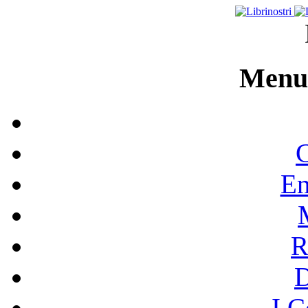
Menu 
C
En
R
I C