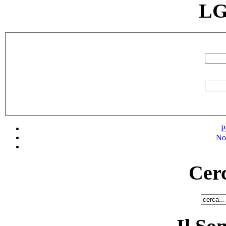
LG
P
No
Cerc