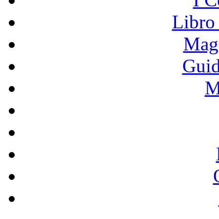
Libro
Mage
Guid
M