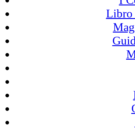
Libro
Mage
Guid
M