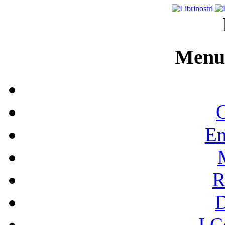
Menu 
C
En
R
I C