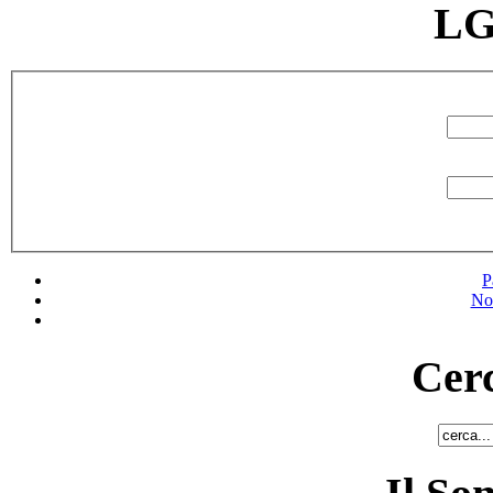
LG
P
No
Cerc