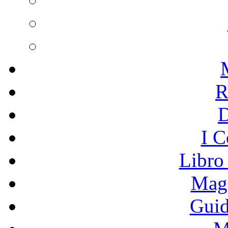
R
I C
Libro
Mage
Guid