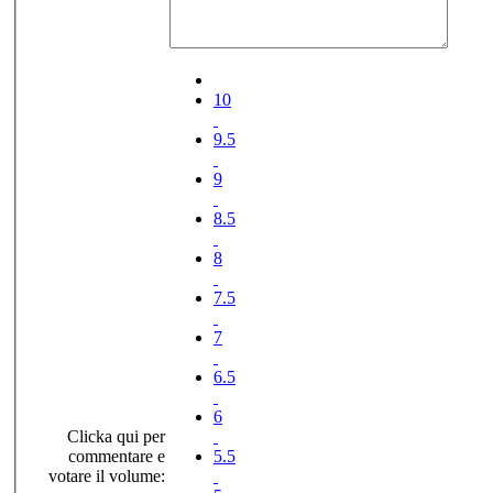
10
9.5
9
8.5
8
7.5
7
6.5
6
Clicka qui per
commentare e
5.5
votare il volume: