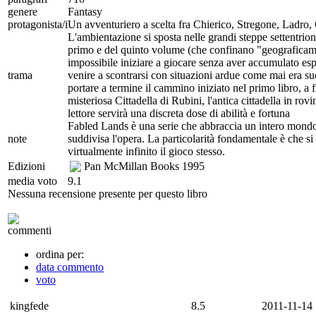
genere
Fantasy
protagonista/i
Un avventuriero a scelta fra Chierico, Stregone, Ladro,
L'ambientazione si sposta nelle grandi steppe settentriona
primo e del quinto volume (che confinano "geograficamen
impossibile iniziare a giocare senza aver accumulato esp
trama
venire a scontrarsi con situazioni ardue come mai era suc
portare a termine il cammino iniziato nel primo libro, a
misteriosa Cittadella di Rubini, l'antica cittadella in ro
lettore servirà una discreta dose di abilità e fortuna
Fabled Lands è una serie che abbraccia un intero mondo, 
note
suddivisa l'opera. La particolarità fondamentale è che si 
virtualmente infinito il gioco stesso.
Edizioni
Pan McMillan Books
1995
media voto
9.1
Nessuna recensione presente per questo libro
commenti
ordina per:
data commento
voto
kingfede
8.5
2011-11-14 