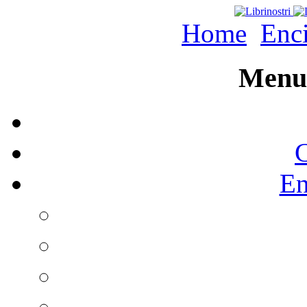
Home
Enc
Menu 
C
En