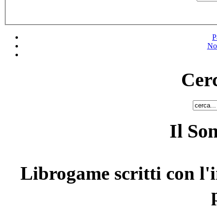
P
No
Cerc
Il So
Librogame scritti con l'i