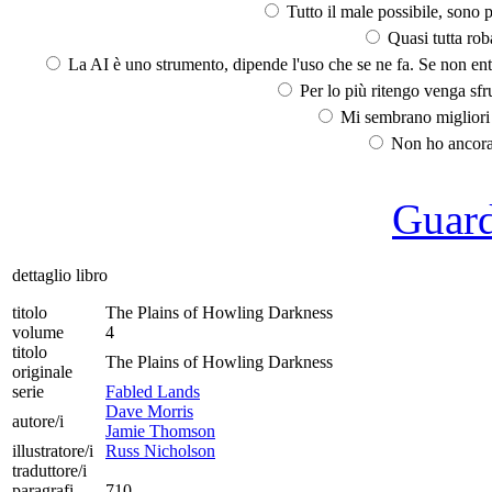
Tutto il male possibile, sono p
Quasi tutta rob
La AI è uno strumento, dipende l'uso che se ne fa. Se non ent
Per lo più ritengo venga sfru
Mi sembrano migliori d
Non ho ancora 
Guarda
dettaglio libro
titolo
The Plains of Howling Darkness
volume
4
titolo
The Plains of Howling Darkness
originale
serie
Fabled Lands
Dave Morris
autore/i
Jamie Thomson
illustratore/i
Russ Nicholson
traduttore/i
paragrafi
710