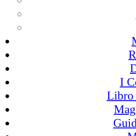
R
I C
Libro
Mage
Guid