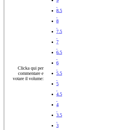
9
8.5
8
7.5
7
6.5
6
Clicka qui per
commentare e
5.5
votare il volume:
5
4.5
4
3.5
3