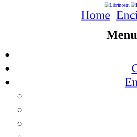
Home
Enc
Menu 
C
En