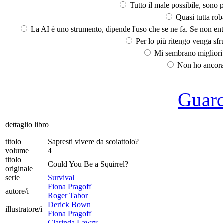
Tutto il male possibile, sono p
Quasi tutta rob
La AI è uno strumento, dipende l'uso che se ne fa. Se non ent
Per lo più ritengo venga sfru
Mi sembrano migliori d
Non ho ancora 
Guarda
dettaglio libro
titolo
Sapresti vivere da scoiattolo?
volume
4
titolo
Could You Be a Squirrel?
originale
serie
Survival
Fiona Pragoff
autore/i
Roger Tabor
Derick Bown
illustratore/i
Fiona Pragoff
Clarinda Lawry