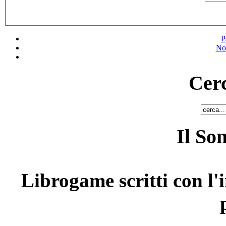
P
No
Cerc
Il So
Librogame scritti con l'i