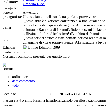
traduttore/i
Umberto Ricci
paragrafi
23
genere
Avventura
protagonista/i
Uno scoiattolo nella sua lotta per la sopravvivenza
Questo libro è divertente dall'inizio alla fine, qualunque 
testo è facile da capire e da seguire. Anche se non sono 
trama
chiunque (Bambina di 10 anni). Splendido, mi è piaciuto l
bellissime! Il libro è bellissimo! (Bambino di 9 anni).
Questa serie didattica è stata pensata per consentire ai ra
note
dinamiche di vita e sopravvivenza. Alla struttura a bivi s
Edizioni
Emme Edizioni
1989
media voto
5.8
Nessuna recensione presente per questo libro
commenti
ordina per:
data commento
voto
Icedlake
6
2014-03-30 20:26:16
Fascia età 4-5 anni. Rasenta la sufficienza solo per illustrazioni cari
sancio
5.5
2023-12-21 21:08:2