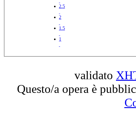
2.5
2
1.5
1
validato
XH
Questo/a opera è pubblic
C