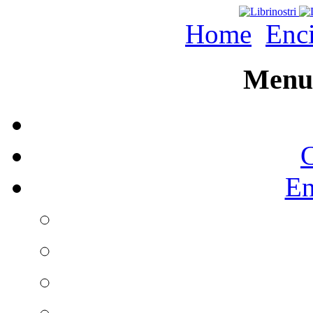
Home
Enc
Menu 
C
En