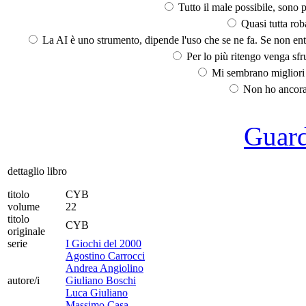
Tutto il male possibile, sono p
Quasi tutta rob
La AI è uno strumento, dipende l'uso che se ne fa. Se non ent
Per lo più ritengo venga sfru
Mi sembrano migliori d
Non ho ancora 
Guarda
dettaglio libro
titolo
CYB
volume
22
titolo
CYB
originale
serie
I Giochi del 2000
Agostino Carrocci
Andrea Angiolino
autore/i
Giuliano Boschi
Luca Giuliano
Massimo Casa