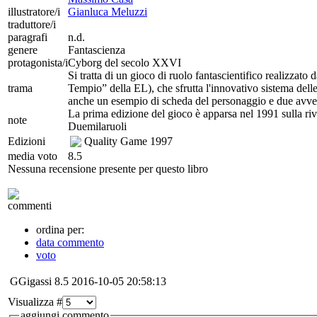
illustratore/i
Gianluca Meluzzi
traduttore/i
paragrafi
n.d.
genere
Fantascienza
protagonista/i
Cyborg del secolo XXVI
Si tratta di un gioco di ruolo fantascientifico realizzato 
trama
Tempio” della EL), che sfrutta l'innovativo sistema delle
anche un esempio di scheda del personaggio e due avve
La prima edizione del gioco è apparsa nel 1991 sulla rivi
note
Duemilaruoli
Edizioni
Quality Game
1997
media voto
8.5
Nessuna recensione presente per questo libro
commenti
ordina per:
data commento
voto
GGigassi
8.5
2016-10-05 20:58:13
Visualizza #
aggiungi commento