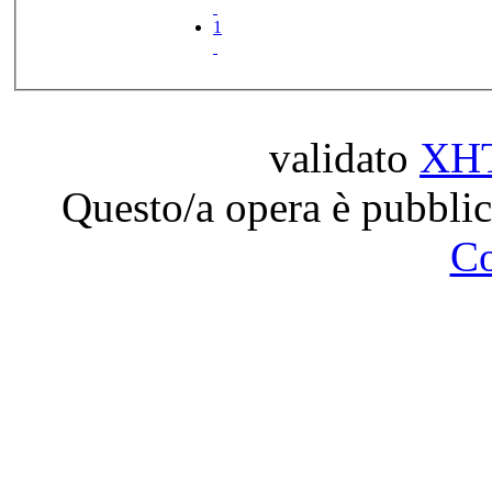
1
validato
XH
Questo/a opera è pubblic
C