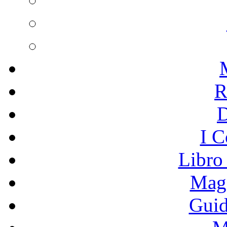
R
I C
Libro
Mage
Guid