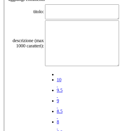
titolo:
descrizione (max
1000 caratteri):
10
9.5
9
8.5
8