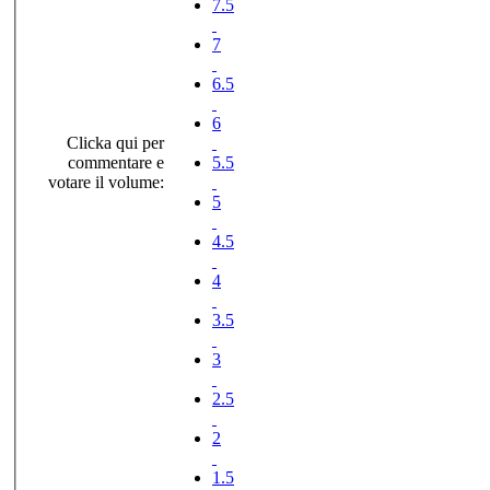
7.5
7
6.5
6
Clicka qui per
commentare e
5.5
votare il volume:
5
4.5
4
3.5
3
2.5
2
1.5