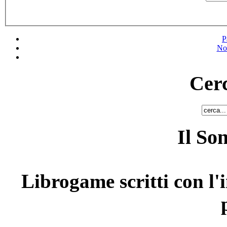
P
No
Cerc
Il So
Librogame scritti con l'i